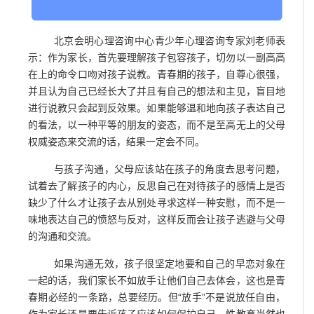
图片源自互联网，如有侵权请联系我们删除
北京会明心理咨询中心青少年心理咨询专家刘老师表
示：作为家长，首先要理解孩子包容孩子，切勿以一副高高
在上的命令口吻对孩子说教。青春期的孩子，自尊心很强，
并且认为自己已经长大了并且有自己的想法和主见，盲目地
进行说教只会起到反效果。如果能够温和地向孩子表达自己
的看法，以一种平等的朋友的姿态，而不是至高无上的父母
权威姿态来交流的话，结果一定会不同。
与孩子沟通，父母应该站在孩子的角度去思考问题，
试着去了解孩子的内心，反思自己在对待孩子的感情上是否
缺少了什么才让孩子去从别处寻求这样一种安慰，而不是一
味地表达自己的愤怒与反对，这样反而会让孩子逃避与父母
的沟通和交流。
如果沟通无效，孩子很坚定地要和自己的早恋对象在
一起的话，我们家长不如放手让他们自己去体会，这也是青
春期必经的一条路，总要经历。但“放手”不是说放任自由，
作为家长还是要告诉孩子应该如何保护自己，性教育当然也