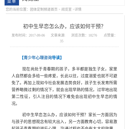
您的当前位置：
团体定制频道首页
>
阅览室
>详情
初中生早恋怎么办，应该如何干预？
发布时间：2017-09-06
文章来源:
浏览次数：18276
点赞量：
35
【
青少年心理咨询
导读】
学院简介
会明大事记
现在尚处于青春期的孩子，多半都是独生子女，家里
人自然都会多给一些疼爱，长此以往，过度溺爱也就不可避
免了。再加上现如今社会发展态势良好，孩子生长发育所需
营养略微过剩的情况下，就会出现早熟的情况，过早地出现
第二性征，引人注目的情况下难免会出现初中生早恋的情
况。
初中生早恋怎么办，应该如何干预？家长一方面因为
与孩子的思想观念有较大出入，另一方面教育心切，容易激
起孩子青春期的逆反心理，沟通过程也不会有太大的效果。