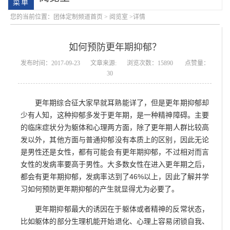
您的当前位置：
团体定制频道首页
>
阅览室
>详情
如何预防更年期抑郁？
发布时间：2017-09-23
文章来源:
浏览次数：15890
点赞量：
30
更年期综合征大家早就耳熟能详了，但是更年期抑郁却
会明优势
少有人知，这种抑郁多发于更年期，是一种精神障碍。主要
的临床症状分为躯体和心理两方面，除了更年期人群比较高
发以外，其他方面与普通抑郁没有本质上的区别，因此无论
是男性还是女性，都有可能会有更年期抑郁，不过相对而言
女性的发病率要高于男性。大多数女性在进入更年期之后，
都会有更年期抑郁，发病率达到了46%以上，因此了解并学
习如何预防更年期抑郁的产生就显得尤为必要了。
更年期抑郁最大的诱因在于躯体或者精神的反常状态，
比如躯体的部分生理机能开始退化、心理上容易闭锁自我、