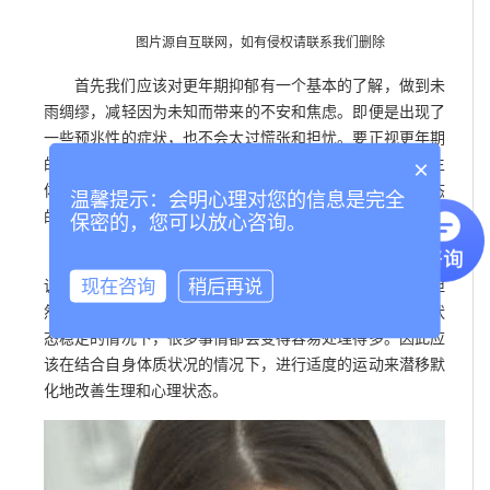
图片源自互联网，如有侵权请联系我们删除
首先我们应该对更年期抑郁有一个基本的了解，做到未
雨绸缪，减轻因为未知而带来的不安和焦虑。即便是出现了
一些预兆性的症状，也不会太过慌张和担忧。要正视更年期
×
的生理和心理上的改变，这只是每个人都要经历的一段人生
体验，躯体上的不适是短暂性的，总会消失，保持心理状态
温馨提示：会明心理对您的信息是完全
的稳定才是正确的做法。
保密的，您可以放心咨询。
适当的运动能够改善躯体和心理状态，调节内分泌的失
现在咨询
稍后再说
调状态。慢跑、爬山等户外活动能够使人心胸开阔、遇事坦
然，对于自身的情绪调节和心境淡然有很大的帮助。心理状
态稳定的情况下，很多事情都会变得容易处理得多。因此应
该在结合自身体质状况的情况下，进行适度的运动来潜移默
化地改善生理和心理状态。