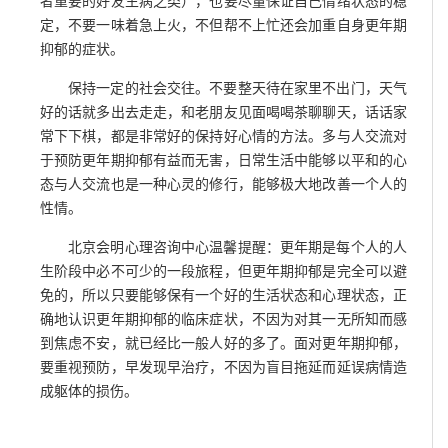
者重要的好友生病之类），也要尽量保证自己情绪状态的稳
定，不要一味着急上火，不但帮不上忙还会加重自身更年期
抑郁的症状。
保持一定的社会交往。不要整天待在家里不出门，天气
好的话就多出去走走，和老朋友见面喝喝茶聊聊天，话话家
常下下棋，都是非常好的保持好心情的方法。多与人交流对
于预防更年期抑郁有益而无害，日常生活中能够以平和的心
态与人交流也是一种心灵的修行，能够极大地改善一个人的
性情。
北京会明心理咨询中心温馨提醒：更年期是每个人的人
生阶段中必不可少的一段旅程，但更年期抑郁是完全可以避
免的，所以只要能够保有一个好的生活状态和心理状态，正
确地认识更年期抑郁的临床症状，不因为对其一无所知而感
到焦虑不安，就已经比一般人好的多了。面对更年期抑郁，
要重视预防，早发现早治疗，不因为盲目拖延而延误病情造
成躯体的损伤。