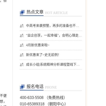
，但
热点文章
HOT ARTICLE
张洪
首席咨询师
擅长：亲子、青少年、神经
症、婚恋情感、个人成长等
中高考来袭预警，再多的准备也不嫌多，这一份考生福利等你来拿
在线预约
>>
“益企创享，一起幸福”，会明心理走进社区公益，与居民一起让社区更美好
4月新优惠来啦~
陈欣
首席咨询师
擅长：职场、人际、两性关
新优惠来了~史无前例！
系、情感问题等
在线预约
>>
成长小组|系统精神分析课程暨线下团体成长小组招募
王芳
首席咨询师
报名电话
擅长：情绪情感(情绪困
PHONE
扰、自我冲突、自我发展、
人际关系等)；婚恋家庭(恋
不健
400-633-5508 （免费热线）
爱失恋、夫妻沟通、婆媳关
想，
010-65389318 （朝阳中心）
系、婚外情等)；青少年咨