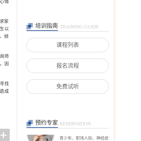
心情
询(亲子沟通、厌学逃学、
叛逆对抗、学业规划等)；
职场咨询(职场压力、人际
沟通、跳
求家
培训指南
TRAINING GUIDE
在线预约
>>
生以
沈莉
、倾
首席咨询师
课程列表
擅长：婚恋情感问题、青少
年问题、 产前产后抑郁、
询师
情绪障碍、心身健康问题、
个人成长、职业发展。
，因
报名流程
在线预约
>>
王宾
专家咨询师
寻找
免费试听
擅长：恋爱婚姻、亲子、家
造成
庭，躯体及先天缺陷、疾病
在线预约
>>
预约专家
高钰荣
RESERVATION
专家咨询师
擅长：夫妻关系、婚外情、
青少年、职场人际、神经症