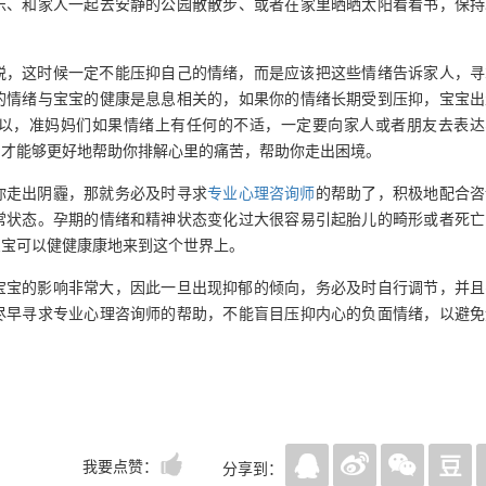
乐、和家人一起去安静的公园散散步、或者在家里晒晒太阳看看书，保持
脱，这时候一定不能压抑自己的情绪，而是应该把这些情绪告诉家人，寻
的情绪与宝宝的健康是息息相关的，如果你的情绪长期受到压抑，宝宝出
以，准妈妈们如果情绪上有任何的不适，一定要向家人或者朋友去表达
们才能够更好地帮助你排解心里的痛苦，帮助你走出困境。
你走出阴霾，那就务必及时寻求
专业心理咨询师
的帮助了，积极地配合咨
常状态。孕期的情绪和精神状态变化过大很容易引起胎儿的畸形或者死亡
宝宝可以健健康康地来到这个世界上。
宝宝的影响非常大，因此一旦出现抑郁的倾向，务必及时自行调节，并且
尽早寻求专业心理咨询师的帮助，不能盲目压抑内心的负面情绪，以避免
我要点赞：
分享到：