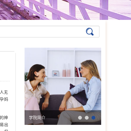
张艳萍
首席咨询师
擅长：儿童青少年、亲子沟
通与亲职教育、恋爱婚姻与
亲密关系
人无
在线预约
>>
孕妈
孙月芬
首席咨询师
擅长:全面，婚恋、情绪、
的神
学院简介
会明大事记
躯体化、亲子、个人等
易出
在线预约
>>