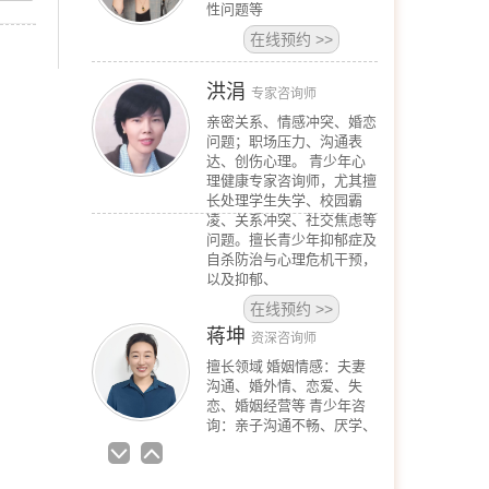
性问题等
在线预约
>>
洪涓
专家咨询师
亲密关系、情感冲突、婚恋
问题；职场压力、沟通表
达、创伤心理。 青少年心
理健康专家咨询师，尤其擅
长处理学生失学、校园霸
凌、关系冲突、社交焦虑等
问题。擅长青少年抑郁症及
自杀防治与心理危机干预，
以及抑郁、
在线预约
>>
蒋坤
资深咨询师
擅长领域 婚姻情感：夫妻
沟通、婚外情、恋爱、失
恋、婚姻经营等 青少年咨
询：亲子沟通不畅、厌学、
叛逆对抗等 情绪问题：抑
郁、焦虑、自我冲突、压力
与情绪管理等 人际关系：