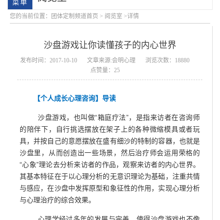
您的当前位置：
团体定制频道首页
>
阅览室
>详情
沙盘游戏让你读懂孩子的内心世界
发布时间：2017-10-10
文章来源:会明心理
浏览次数：18880
点赞量：25
【个人成长心理咨询】导读
会明大事记
会明优势
沙盘游戏，也叫做“箱庭疗法”，是指来访者在咨询师
的陪伴下，自行挑选摆放在架子上的各种微缩模具或者玩
具，并按自己的意愿摆放在盛有细沙的特制的容器，也就是
沙盘里，从而创造出一些场景，然后治疗师会运用荣格的
“心象”理论去分析来访者的作品，观察来访者的内心世界。
其基本特征在于以心理分析的无意识理论为基础，注重共情
与感应，在沙盘中发挥原型和象征性的作用，实现心理分析
与心理治疗的综合效果。
心理学经过多年的发展与完善，使得沙盘游戏也不像