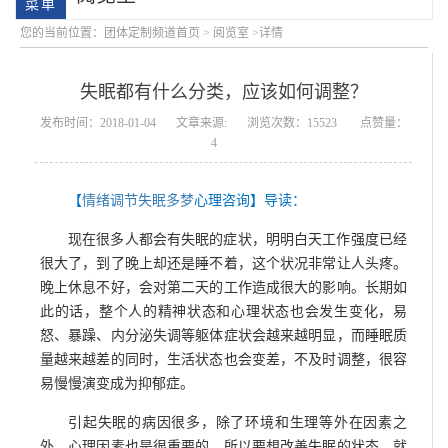
您的当前位置：
团体定制频道首页
>
阅览室
>详情
失眠都有什么分类，应该如何调整？
发布时间：2018-01-04
文章来源:
浏览次数：15523
点赞量：
4
【
情绪调节失眠多梦
心理咨询】导读：
学院简介
会明大事记
现在很多人都会有失眠的症状，明明白天工作强度已经
很大了，到了晚上却还是睡不着，这个状况非常让人头疼。
晚上休息不好，会对第二天的工作造成很大的影响。长期如
此的话，整个人的精神状态和心理状态也会发生变化，易
怒、暴躁、内分泌失调等躯体症状会越来越明显，而睡眠质
量越来越差的同时，生活状态也会变差，不及时调整，很容
易慢慢演变成为抑郁症。
引起失眠的病因很多，除了环境和生理等外在因素之
外，心理因素也是很重要的，所以要想改善失眠的状态，就