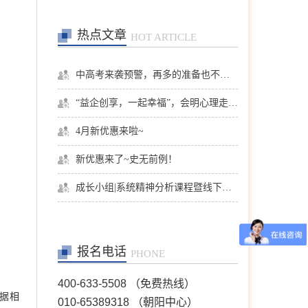
热点文章
HOT ARTICLE
张洪
首席咨询师
擅长：亲子、青少年、神经
症、婚恋情感、个人成长等
中高考来袭预警，再多的准备也不嫌多，这一份考生福利等你来拿
在线预约
>>
“益企创享，一起幸福”，会明心理走进社区公益，与居民一起让社区更美好
4月新优惠来啦~
陈欣
首席咨询师
擅长：职场、人际、两性关
新优惠来了~史无前例！
系、情感问题等
在线预约
>>
成长小组|系统精神分析课程暨线下团体成长小组招募
王芳
首席咨询师
报名电话
擅长：情绪情感(情绪困
PHONE
扰、自我冲突、自我发展、
人际关系等)；婚恋家庭(恋
400-633-5508 （免费热线）
爱失恋、夫妻沟通、婆媳关
根据相
010-65389318 （朝阳中心）
系、婚外情等)；青少年咨