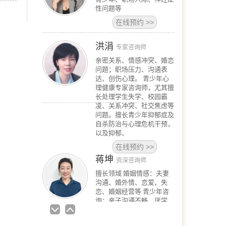
性问题等
在线预约
>>
洪涓
专家咨询师
亲密关系、情感冲突、婚恋
问题；职场压力、沟通表
达、创伤心理。 青少年心
理健康专家咨询师，尤其擅
长处理学生失学、校园霸
凌、关系冲突、社交焦虑等
问题。擅长青少年抑郁症及
自杀防治与心理危机干预，
以及抑郁、
在线预约
>>
蒋坤
资深咨询师
擅长领域 婚姻情感：夫妻
沟通、婚外情、恋爱、失
恋、婚姻经营等 青少年咨
询：亲子沟通不畅、厌学、
叛逆对抗等 情绪问题：抑
郁、焦虑、自我冲突、压力
与情绪管理等 人际关系：