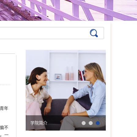
张艳萍
首席咨询师
擅长：儿童青少年、亲子沟
通与亲职教育、恋爱婚姻与
亲密关系
在线预约
>>
青年
孙月芬
首席咨询师
擅长:全面，婚恋、情绪、
学院简介
会明大事记
躯体化、亲子、个人等
偏不
，一
在线预约
>>