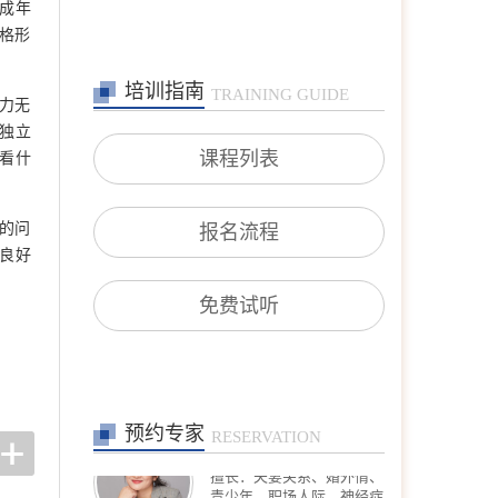
成年
询(亲子沟通、厌学逃学、
叛逆对抗、学业规划等)；
格形
职场咨询(职场压力、人际
沟通、跳
培训指南
TRAINING GUIDE
在线预约
>>
力无
沈莉
独立
首席咨询师
课程列表
看什
擅长：婚恋情感问题、青少
年问题、 产前产后抑郁、
情绪障碍、心身健康问题、
个人成长、职业发展。
的问
报名流程
在线预约
>>
良好
王宾
专家咨询师
免费试听
擅长：恋爱婚姻、亲子、家
庭，躯体及先天缺陷、疾病
在线预约
>>
预约专家
高钰荣
RESERVATION
专家咨询师
擅长：夫妻关系、婚外情、
青少年、职场人际、神经症