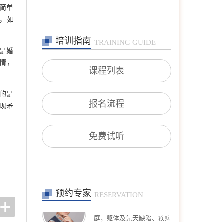
爱失恋、夫妻沟通、婆媳关
简单
系、婚外情等)；青少年咨
了，如
询(亲子沟通、厌学逃学、
叛逆对抗、学业规划等)；
培训指南
职场咨询(职场压力、人际
TRAINING GUIDE
沟通、跳
是婚
在线预约
>>
情，
课程列表
沈莉
首席咨询师
擅长：婚恋情感问题、青少
的是
年问题、 产前产后抑郁、
报名流程
现矛
情绪障碍、心身健康问题、
个人成长、职业发展。
在线预约
>>
免费试听
王宾
专家咨询师
擅长：恋爱婚姻、亲子、家
庭，躯体及先天缺陷、疾病
在线预约
>>
预约专家
RESERVATION
高钰荣
专家咨询师