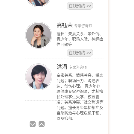
擅长：夫妻关系、婚外情、
青少年、职场人际、神经症
性问题等
在线预约
>>
洪涓
专家咨询师
亲密关系、情感冲突、婚恋
问题；职场压力、沟通表
达、创伤心理。 青少年心
理健康专家咨询师，尤其擅
长处理学生失学、校园霸
凌、关系冲突、社交焦虑等
问题。擅长青少年抑郁症及
自杀防治与心理危机干预，
以及抑郁、
在线预约
>>
蒋坤
资深咨询师
擅长领域 婚姻情感：夫妻
沟通、婚外情、恋爱、失
恋、婚姻经营等 青少年咨
询：亲子沟通不畅、厌学、
叛逆对抗等 情绪问题：抑