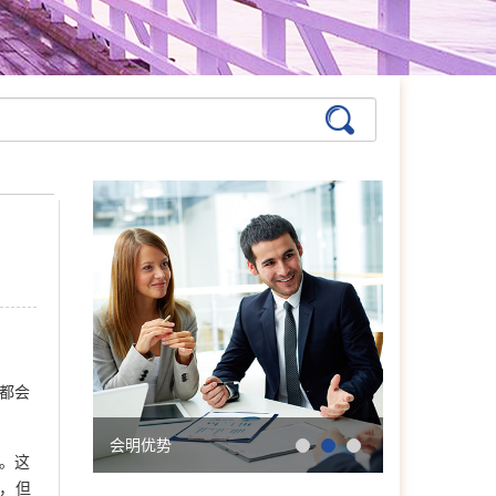
张艳萍
首席咨询师
擅长：儿童青少年、亲子沟
通与亲职教育、恋爱婚姻与
亲密关系
都会
在线预约
>>
学院简介
会明大事记
孙月芬
首席咨询师
。这
擅长:全面，婚恋、情绪、
，但