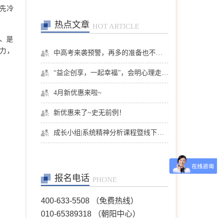
躯体化、亲子、个人等
先冷
在线预约
>>
热点文章
HOT ARTICLE
、是
张洪
首席咨询师
力，
中高考来袭预警，再多的准备也不嫌多，这一份考生福利等你来拿
擅长：亲子、青少年、神经
症、婚恋情感、个人成长等
“益企创享，一起幸福”，会明心理走进社区公益，与居民一起让社区更美好
在线预约
>>
4月新优惠来啦~
新优惠来了~史无前例！
陈欣
首席咨询师
擅长：职场、人际、两性关
成长小组|系统精神分析课程暨线下团体成长小组招募
系、情感问题等
在线预约
>>
报名电话
PHONE
王芳
首席咨询师
擅长：情绪情感(情绪困
400-633-5508 （免费热线）
扰、自我冲突、自我发展、
人际关系等)；婚恋家庭(恋
010-65389318 （朝阳中心）