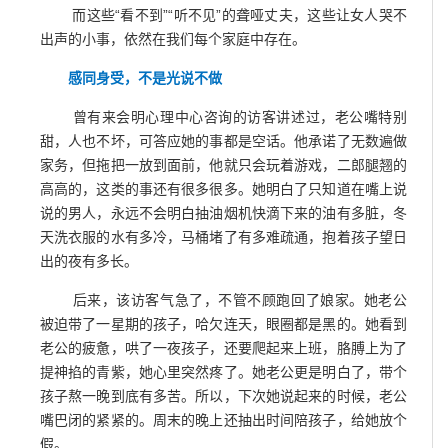
而这些“看不到”“听不见”的聋哑丈夫，这些让女人哭不
出声的小事，依然在我们每个家庭中存在。
感同身受，不是光说不做
曾有来会明心理中心咨询的访客讲述过，老公嘴特别
甜，人也不坏，可答应她的事都是空话。他承诺了无数遍做
家务，但拖把一放到面前，他就只会玩着游戏，二郎腿翘的
高高的，这类的事还有很多很多。她明白了只知道在嘴上说
说的男人，永远不会明白抽油烟机快滴下来的油有多脏，冬
天洗衣服的水有多冷，马桶堵了有多难疏通，抱着孩子望日
出的夜有多长。
后来，该访客气急了，不管不顾跑回了娘家。她老公
被迫带了一星期的孩子，哈欠连天，眼圈都是黑的。她看到
老公的疲惫，哄了一夜孩子，还要爬起来上班，胳膊上为了
提神掐的青紫，她心里突然疼了。她老公更是明白了，带个
孩子熬一晚到底有多苦。所以，下次她说起来的时候，老公
嘴巴闭的紧紧的。周末的晚上还抽出时间陪孩子，给她放个
假。