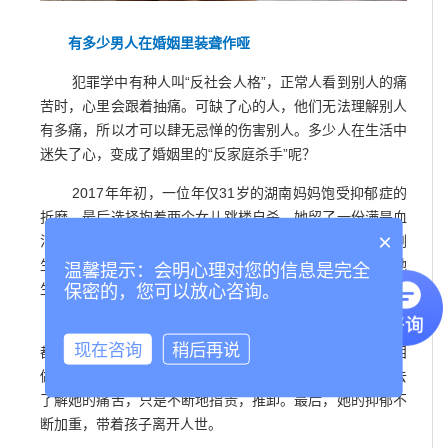
有多少男人在婚姻里装聋作哑
犯罪学中有种人叫“反社会人格”，正常人看到别人的痛
苦时，心里会跟着抽痛。可缺了心的人，他们无法理解别人
有多痛，所以才可以肆无忌惮的伤害别人。多少人在生活中
迷失了心，变成了婚姻里的“反家庭杀手”呢？
2017年年初，一位年仅31岁的湖南妈妈饱受抑郁症的
折磨，最后选择抱着两个女儿跳楼自杀。她留了一份满是血
×
泪的遗书：生孩子痛了22个小时，痛到她整个人发疯。但刚
生完孩子几天后，只因为孩子生了小病，全家人都在指责她
温馨提示：会明心理对您的信息是完全
生的不好，却没有一个人安慰过她。
保密的，您可以放心咨询。
为了照顾孩子她辞了职在家做全职妈妈，全家的事务
现在咨询
稍后再说
都靠她来做。可她子宫失血严重，每天拖着病体，流着眼泪
做事，又招来了丈夫的埋怨。从头到尾，丈夫都没想过，去
了解她的痛苦，只是不断地指责，推卸。最后，她的抑郁不
断加重，带着孩子离开人世。