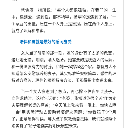
就像廖一梅所说：“每个人都很孤独。在我们的一生
中，遇到爱，遇到性，都不稀罕，稀罕的是遇到了解。”一
个家庭的重量，压在一个人身上是重担。压在两个人身上，
就成了理解和甜蜜。
陪伴和爱就是最好的感同身受
女人当了母亲的那一刻，她的身份有了太多的改变，
这让她无措，崩溃，陷入迷茫。她需要的是枕边人的理解，
和一份坚强有力的臂膀，和她一起撑起这个家。总有男人不
知道怎么安慰暴躁的妻子，其实标准答案很简单，感性的理
解对方痛苦，理性的接招解决方法，乐观得指出幸福未来。
当一个女人疲惫到了极点，再也撑不住夜里哄孩子。
向你求助时，这样告诉她：“老婆，我知道你很辛苦”作为丈
夫要理解老婆的痛苦；“今天晚上我来看一晚上，你快去睡
一会”用实际行动去帮助老婆解决问题；“你看孩子9个月
了，正是闹得时候，等大点了就教他自己睡，我们就能睡个
踏实觉了”给予老婆美好明天展望未来。