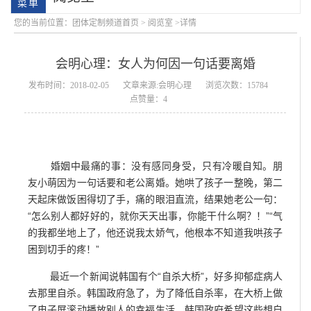
您的当前位置：
团体定制频道首页
>
阅览室
>详情
会明心理：女人为何因一句话要离婚
发布时间：2018-02-05
文章来源:会明心理
浏览次数：15784
点赞量：4
会明大事记
会明优势
婚姻中最痛的事：没有感同身受，只有冷暖自知。朋
友小萌因为一句话要和老公离婚。她哄了孩子一整晚，第二
天起床做饭困得切了手，痛的眼泪直流，结果她老公一句：
“怎么别人都好好的，就你天天出事，你能干什么啊？！”“气
的我都坐地上了，他还说我太娇气，他根本不知道我哄孩子
困到切手的疼！”
最近一个新闻说韩国有个“自杀大桥”，好多抑郁症病人
去那里自杀。韩国政府急了，为了降低自杀率，在大桥上做
了电子屏滚动播放别人的幸福生活。韩国政府希望这些想自