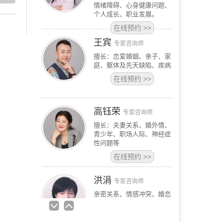
在线预约
>>
高钰荣
专家咨询师
擅长：夫妻关系、婚外情、
青少年、职场人际、神经症
性问题等
在线预约
>>
洪涓
专家咨询师
亲密关系、情感冲突、婚恋
问题；职场压力、沟通表
达、创伤心理。 青少年心
理健康专家咨询师，尤其擅
长处理学生失学、校园霸
凌、关系冲突、社交焦虑等
问题。擅长青少年抑郁症及
自杀防治与心理危机干预，
以及抑郁、
在线预约
>>