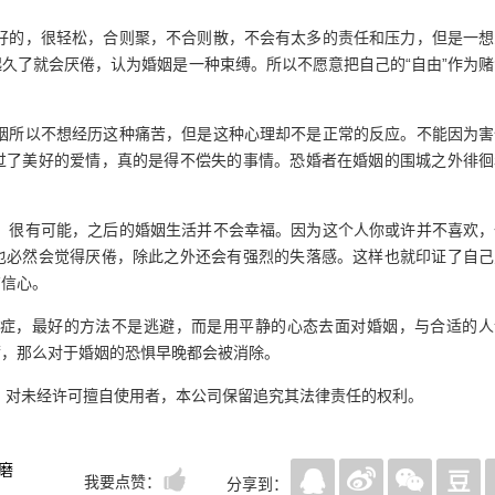
好的，很轻松，合则聚，不合则散，不会有太多的责任和压力，但是一想
久了就会厌倦，认为婚姻是一种束缚。所以不愿意把自己的“自由”作为
姻所以不想经历这种痛苦，但是这种心理却不是正常的反应。不能因为害
过了美好的爱情，真的是得不偿失的事情。恐婚者在婚姻的围城之外徘徊
，很有可能，之后的婚姻生活并不会幸福。因为这个人你或许并不喜欢，
也必然会觉得厌倦，除此之外还会有强烈的失落感。这样也就印证了自己
有信心。
症，最好的方法不是逃避，而是用平静的心态去面对婚姻，与合适的人
满，那么对于婚姻的恐惧早晚都会被消除。
，对未经许可擅自使用者，本公司保留追究其法律责任的权利。
磨
我要点赞：
分享到：