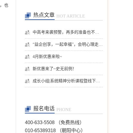
在线预约
>>
，也
热点文章
HOT ARTICLE
孙月芬
首席咨询师
擅长:全面，婚恋、情绪、
躯体化、亲子、个人等
中高考来袭预警，再多的准备也不嫌多，这一份考生福利等你来拿
在线预约
>>
“益企创享，一起幸福”，会明心理走进社区公益，与居民一起让社区更美好
4月新优惠来啦~
张洪
首席咨询师
擅长：亲子、青少年、神经
新优惠来了~史无前例！
症、婚恋情感、个人成长等
成长小组|系统精神分析课程暨线下团体成长小组招募
在线预约
>>
陈欣
首席咨询师
报名电话
擅长：职场、人际、两性关
PHONE
系、情感问题等
400-633-5508 （免费热线）
在线预约
>>
010-65389318 （朝阳中心）