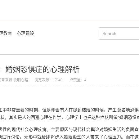
理教育
心理建设
：婚姻恐惧症的心理解析
文章来源:会明心理
浏览次数：17349
点赞量：4
生中非常重要的时刻，但是却会有人在提到结婚的时候，产生莫名地恐惧
状，其实是人的回避心理在作祟，心理学上也把这种症状叫做“婚姻恐惧症
学院简介
会明大事记
表性的现代社会心理疾病。主要原因与现代社会舆论对婚姻生活的负面宣
地进行讨论，无形中就给即将步入婚姻殿堂的人带来了心理压力。而在这