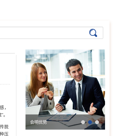
感，
张艳萍
首席咨询师
”。
擅长：儿童青少年、亲子沟
会明优势
学院简介
传脱
通与亲职教育、恋爱婚姻与
亲密关系
种压