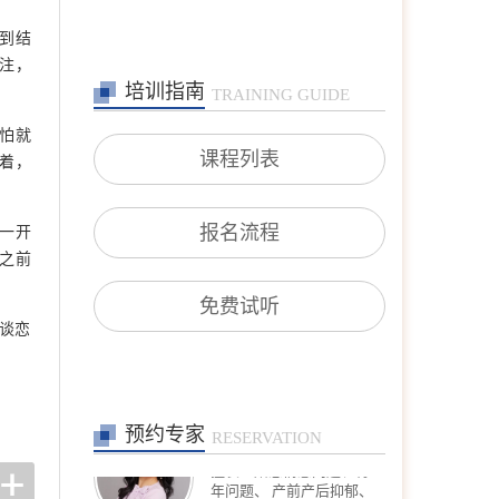
王芳
到结
首席咨询师
赌注，
擅长：情绪情感(情绪困
扰、自我冲突、自我发展、
培训指南
TRAINING GUIDE
人际关系等)；婚恋家庭(恋
爱失恋、夫妻沟通、婆媳关
怕就
系、婚外情等)；青少年咨
课程列表
着，
询(亲子沟通、厌学逃学、
叛逆对抗、学业规划等)；
职场咨询(职场压力、人际
沟通、跳
报名流程
一开
在线预约
>>
之前
沈莉
首席咨询师
免费试听
擅长：婚恋情感问题、青少
谈恋
年问题、 产前产后抑郁、
情绪障碍、心身健康问题、
个人成长、职业发展。
在线预约
>>
预约专家
王宾
RESERVATION
专家咨询师
擅长：恋爱婚姻、亲子、家
庭，躯体及先天缺陷、疾病