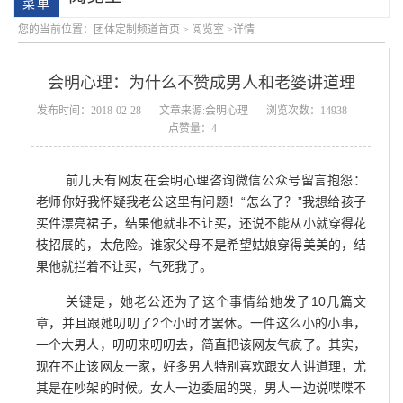
您的当前位置：
团体定制频道首页
>
阅览室
>详情
会明心理：为什么不赞成男人和老婆讲道理
发布时间：2018-02-28
文章来源:会明心理
浏览次数：14938
点赞量：4
前几天有网友在会明心理咨询微信公众号留言抱怨：
会明大事记
会明优势
老师你好我怀疑我老公这里有问题！“怎么了？”我想给孩子
买件漂亮裙子，结果他就非不让买，还说不能从小就穿得花
枝招展的，太危险。谁家父母不是希望姑娘穿得美美的，结
果他就拦着不让买，气死我了。
关键是，她老公还为了这个事情给她发了10几篇文
章，并且跟她叨叨了2个小时才罢休。一件这么小的小事，
一个大男人，叨叨来叨叨去，简直把该网友气疯了。其实，
现在不止该网友一家，好多男人特别喜欢跟女人讲道理，尤
其是在吵架的时候。女人一边委屈的哭，男人一边说喋喋不