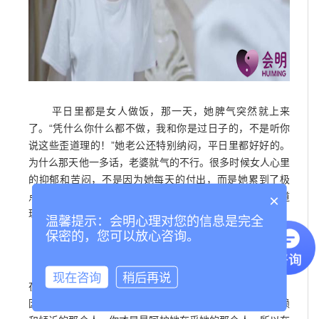
平日里都是女人做饭，那一天，她脾气突然就上来
了。“凭什么你什么都不做，我和你是过日子的，不是听你
说这些歪道理的！”她老公还特别纳闷，平日里都好好的。
为什么那天他一多话，老婆就气的不行。很多时候女人心里
的抑郁和苦闷，不是因为她每天的付出，而是她累到了极
点，想听几句安慰话，结果等来的是你满口停不下来的大道
×
理。
温馨提示：会明心理对您的信息是完全
保密的，您可以放心咨询。
男人有思考问题的理性，但女人更有较劲的小脾气。
男人从来都不知道为什么这个平时柔柔弱弱的女人，
现在咨询
稍后再说
在听到这么多大道理的时候，为什么会变得如此河东狮吼。
因为她以为你才是最理解她的那个人，你才是最值得她信赖