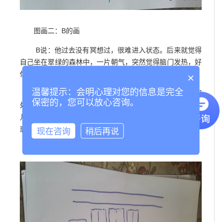
图画二：B的画
B说：他过去没有冥想过，很难进入状态。后来就觉得
自己坐在翠绿的森林中，一片朝气，突然觉得脑门发热，好
像有天眼到打开，可是怎么努力也打不开。
×
温馨提示：会明心理对您的信息是完全
解析：B是一个很注重关系的人，他在和自己的妻子相
保密的，您可以放心咨询。
处的关系中很用心，但心中也积怨了很多委屈和困惑，有点
儿力不从心的感觉，几乎想用自己的超能力解决眼下的困
惑。但B悟性很大，小的天眼就是好的开始。
现在咨询
稍后再说
B：听到这儿，失声哭了，委屈和无力感充斥满屋......