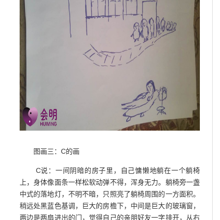
图画三：C的画
C说：一间阴暗的房子里，自己慵懒地躺在一个躺椅
上，身体像面条一样松软动弹不得，浑身无力。躺椅旁一盏
中式的落地灯，不明不暗，只照亮了躺椅周围的一方面积。
稍远处黑蓝色基调，巨大的房檐下，中间是巨大的玻璃窗，
两边是两扇进出的门，觉得自己的亲朋好友一字排开，从右