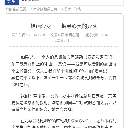
您的当前位置：
团体定制频道首页
>
阅览室
>详情
绘画沙龙——探寻心灵的异动
发布时间：2018-03-28
文章来源:会明心理
浏览次数：15022
点赞量：4
如果说，一个人的思想和心理活动（意识和潜意识）
学院简介
会明大事记
如同飘浮在海上的冰山，“意识”——就是可以看到的露出海
平面的部分，仅只占我们整个思维的10%，而“潜意识”——
藏在海平面以下、甚至一生一世都不会被发掘的部分，会有
90%之巨。
我们平常思考、说话、办事好像是意识在支配，其实
更多是潜意识的投射。潜意识如同垂帘听政的慈禧太后，只
有适当的条件和场合，她才会显身。
在北京会明心理咨询中心的“绘画沙龙”上，老师带着几
个学生开始进入放松和冥想，想象着一束光照亮你的头顶，