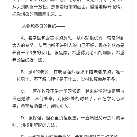
从头到脚逐一放松，想象着眼前的画面，慢慢地睁开眼睛，
把你想象的画面画出来......
人物和各自的目的——
A：名字里包含美丽的意思，从小就很优秀，常常得到
大人的夸奖，从而也听不进别人说自己不好，现在的状态是
养育一个3岁的女儿，很焦虑，希望得到老公的理解，希望
老公靠的近一些；
B：是A的老公，在老婆强烈要求下陪老婆来的，唯一
一位男士，不了解心理学是干什么，觉得和算命差不多；
C：一直在孜孜不倦地学习知识，越来越觉得该是明白
自己是谁、从何处来，到何处处的时候了，正在学习心理
学，希望帮助自己、帮助别人；
D：很好强，但心里负担很重，一直痛恨父母之间的争
吵，想找到解脱的方法；
E：大学就是心理学专业的，希望增加对自己的了解。