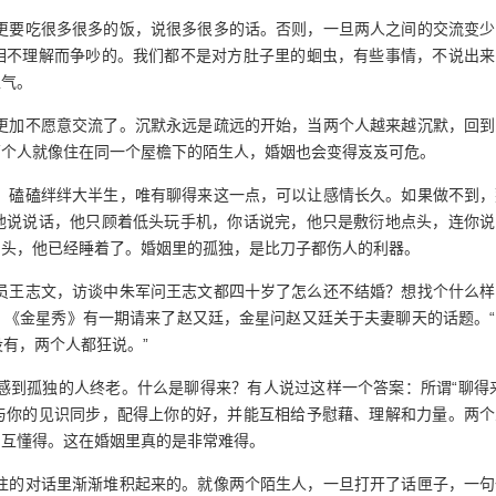
更要吃很多很多的饭，说很多很多的话。否则，一旦两人之间的交流变少
相不理解而争吵的。我们都不是对方肚子里的蛔虫，有些事情，不说出来
生气。
更加不愿意交流了。沉默永远是疏远的开始，当两个人越来越沉默，回到
两个人就像住在同一个屋檐下的陌生人，婚姻也会变得岌岌可危。
，磕磕绊绊大半生，唯有聊得来这一点，可以让感情长久。如果做不到，
他说说话，他只顾着低头玩手机，你话说完，他只是敷衍地点头，连你说
了头，他已经睡着了。婚姻里的孤独，是比刀子都伤人的利器。
员王志文，访谈中朱军问王志文都四十岁了怎么还不结婚？想找个什么样
。《金星秀》有一期请来了赵又廷，金星问赵又廷关于夫妻聊天的话题。“
没有，两个人都狂说。”
感到孤独的人终老。什么是聊得来？有人说过这样一个答案：所谓“聊得来
与你的见识同步，配得上你的好，并能互相给予慰藉、理解和力量。两个
相互懂得。这在婚姻里真的是非常难得。
往的对话里渐渐堆积起来的。就像两个陌生人，一旦打开了话匣子，一句