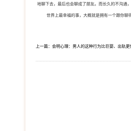
地聊下去，最后也会聊成了朋友。而长久的不沟通
世界上最幸福的事，大概就是拥有一个跟你聊
上一篇：会明心理：男人的这种行为比巨婴、出轨更
1
2
3
4
5
6
7
8
9
10