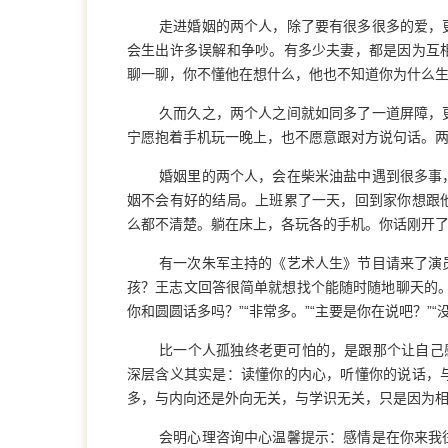
走进婚姻的两个人，除了要有很多很多的爱，
会生出许多误解和争吵。有多少夫妻，都是因为互
聊一聊，你不懂他在想什么，他也不知道你为什么
久而久之，两个人之间就如同多了一道屏障，
宁愿抱着手机玩一晚上，也不愿意跟对方说句话。
婚姻里的两个人，会在柴米油盐中遇到很多事
姻不会有好的结局。上班累了一天，回到家你想跟
么都不清楚。躺在床上，各玩各的手机。你话刚开
有一次朱军主持的《艺术人生》节目请来了演
孩？王志文回答很简单就想找个能随时随地聊天的
你和圆圆话多吗？”“非常多。”“主要是你在说吧？”“
比一个人孤独终老更可怕的，是跟那个让自己
深层含义其实是：读懂你的内心，听懂你的说话，
多，与内向还是外向无关，与学识无关，只是因为
会明心理咨询中心温馨提示：感情是在你来我