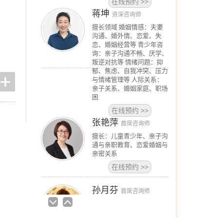
孙月芬
首席咨询师
擅长:全面，婚恋、情绪、
躯体化、亲子、个人等
在线预约
>>
张洪
首席咨询师
擅长：亲子、青少年、神经
症、婚恋情感、个人成长等
在线预约
>>
陈欣
首席咨询师
擅长：职场、人际、两性关
系、情感问题等
在线预约
>>
王芳
首席咨询师