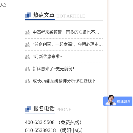
人》
热点文章
HOT ARTICLE
中高考来袭预警，再多的准备也不嫌多，这一份考生福利等你来拿
“益企创享，一起幸福”，会明心理走进社区公益，与居民一起让社区更美好
4月新优惠来啦~
新优惠来了~史无前例！
成长小组|系统精神分析课程暨线下团体成长小组招募
报名电话
PHONE
400-633-5508 （免费热线）
010-65389318 （朝阳中心）