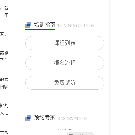
，就
，不
培训指南
TRAINING GUIDE
家，
课程列表
那婚
了什
报名流程
的女
免费试听
回家
张艳萍
首席咨询师
擅长：儿童青少年、亲子沟
”的
通与亲职教育、恋爱婚姻与
人话
亲密关系
预约专家
RESERVATION
在线预约
>>
一句