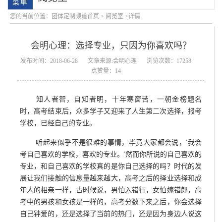
您的当前位置：
团体定制频道首页
>
阅览室
>详情
会明心理：选择专业，只因为你喜欢吗？
发布时间：2018-06-28
文章来源:会明心理
浏览次数：17258
点赞量：14
知人者智，自知者明，十年寒窗苦，一朝金榜题名
会明大事记
会明优势
时，高考结束后，众多学子又迎来了人生第二次选择，报考
学校，已经自己的专业。
听起来似乎不是很难的事情，毕竟大家都会说，‘我会
考自己喜欢的学校，喜欢的专业。’然而你所说的自己喜欢的
专业，和自己喜欢的学校真的是你自己选择的吗？时代的发
展让我们接触的信息量越来越大，高考之后的择业选择和成
年人的相亲一样，古时候说，男怕入错行，女怕嫁错郎，高
考中的男孩和女孩是一样的，高考分数下来之后，你会选择
自己钟爱的，还是选择了当前的热门，还是因为身边人说这