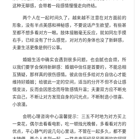
这种无聊感，会带着一段感情慢慢走向终结。
两个人在一起时间久了，越来越不注意在对方面前的
形象，没有半点美感和神秘感，不要说话产生欲望，有些甚
至都不想多看对方一眼。肢体接触毫无反应，就如同左手摸
右手，已经没有了什么感觉，对对方的身体也没了新鲜感，
夫妻生活更像是例行公事。
婚姻生活中确实会遇到很多问题，也会腻也会烦，所
以我们要学会保持新鲜感：婚姻中信任是首要的，不能总相
互猜疑，那样真的很伤感情。彼此信任多给对方自信心才能
维持好婚姻；给彼此一定的空间，适当的分开不但不会让感
情变淡，反而会因思念而导致感情升温；夫妻双方应不断充
实自己，不断让对方发现自身的闪光点，不断制造小惊喜、
小浪漫。
会明心理咨询中心温馨提示：三五不时地为对方买上
一束花，偶尔去看看电影，吃一顿烛光晚餐，多看看对方的
优点，平心静气的说几句心里话，不管在一起多久，都不要
太随便。两个人走到一起，一路走来历经风风雨雨坎坎坷坷