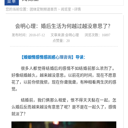
您的当前位置：
团体定制频道首页
>
阅览室
>详情
会明心理：婚后生活为何越过越没意思了？
发布时间：2018-07-12
文章来源:会明心理
浏览次数：16897
点赞量：20
【婚姻情感情感困惑
心理咨询
】导读：
学院简介
会明大事记
很多人都觉得结婚后的感情不如结婚前那么浓烈了。
好像结婚越久，越来越没意思。以前花的时间，现在不愿意
花了，以前你侬我侬，现在你聋我聋，有种相看两生厌的感
觉。
结婚前，我们俩那么相爱，恨不得天天黏在一起，怎
么婚后反而越来越没有意思了呢？是不是在一起久了，感情
就淡了？