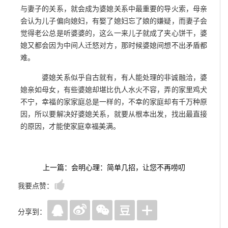
与妻子的关系，就会成为婆媳关系中最重要的导火索，母亲
会认为儿子偏向媳妇，有娶了媳妇忘了娘的嫌疑，而妻子会
觉得老公总是听婆婆的，这么一来儿子就成了夹心饼干，婆
媳又都会因为中间人迁怒对方，那时候婆媳间想不出矛盾都
难。
婆媳关系似乎自古就有，有人能处理的非诚融洽，婆
媳亲如母女，有些婆媳却堪比仇人水火不容，弄的家里鸡犬
不宁，幸福的家家庭总是一样的，不幸的家庭却有千万种原
因，所以要解决好婆媳关系，就要从根本出发，找出最直接
的原因，才能使家庭幸福美满。
上一篇：会明心理：简单几招，让您不再唠叨
我要点赞：
分享到：