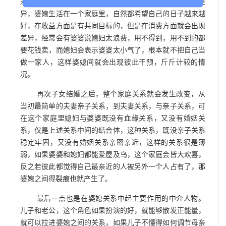
米油盐酱醋茶的事情操心，时间久了就会出现金钱观上的差
异，婆媳生活在一个家庭里，自然都希望自己的日子越来越
好，在收益方面是有共同目标的，但是在消费方面就会出现
差异，经常会有婆婆说媳妇太浪费，用不得到，用不到的都
要花钱卖，而媳妇会表示婆婆太小气了，根本就不把自己当
做一家人，这样婆媳间就会出现彼此干预，斤斤计较的情
况。
再次子女结婚之后，整个家庭关系就会发生改变，从
当初最简单的夫妻亲子关系，到夫妻关系，与亲子关系，可
在这个家庭里媳妇与婆婆既没有血缘关系，又没有婚姻关
系，仅是上述关系中间的结合体，这种关系，既没亲子关系
稳定牢固，又没有婚姻关系亲密亲近，这样的关系很是薄
弱，如果婆婆和媳妇都能爱屋及乌，这个家庭会皆大欢喜，
反之若彼此都觉得自己最亲近的人被另外一个人占有了，那
婆媳之间得裂痕也就产生了。
最后一点也是在婆媳关系中起主要作用的中介人物。
儿子和老公，这个角色如果扮演的好，就能够散发正能量，
就可以拉进婆媳之间的关系，如果儿子不懂得如何调节母亲