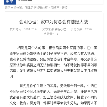
您的当前位置：
团体定制频道首页
>
阅览室
>详情
会明心理：家中为何总会有婆媳大战
发布时间：2018-07-24
文章来源:会明心理
浏览次数：17669
点赞量：14
相爱是两个人的事，相守确实两个家庭的事，在中国
会明大事记
会明优势
原生家庭成为婚姻杀手的列子屡见不鲜，经常会有人抱怨，
我和老公感情很好，只因为婆婆我们才会争吵，那又是什么
原因让你和婆婆之间无法和谐相处，动不动就搞得家里硝烟
弥漫，发生婆媳大战呢？其实婆媳大战无非就是以下几点原
因。
首先是你们生活上的差异，无法融合到一起，生活在
不同家庭和不同环境中的人，无论是生活习惯，还是生活方
式都会有很大的差异，加上婆婆和媳妇之间，接受了不同的
文化，教育，面对同一件事时经常会发生分歧，如果两人不