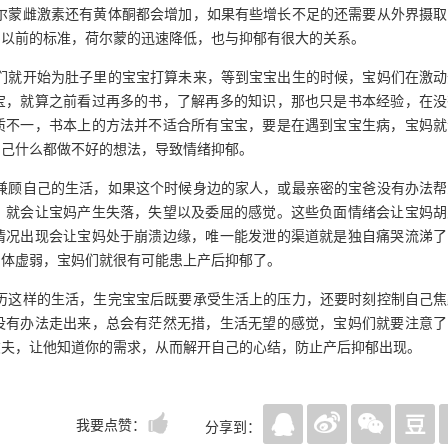
尔蒙雌激素还有黄体酮都会增加，如果有些增长不足的还需要从外界摄取
到以前的标准，荷尔蒙的迅速降低，也与抑郁有很大的关系。
们就开始为肚子里的宝宝打算未来，等到宝宝出生的时候，宝妈们在激动
宝，就算之前看过再多的书，了解再多的知识，那也只是书本经验，在没
质不一，书本上的方法并不适合所有宝宝，要是在遇到宝宝生病，宝妈就
自己什么都做不好的想法，导致情绪抑郁。
兼顾自己的生活，如果这个时候身边的家人，或最亲密的宝爸没有办法帮
，就会让宝妈产生失落，失望以及委屈的感觉。这些负面情绪会让宝妈胡
情况出现会让宝妈处于崩溃边缘，唯一能发泄的渠道就是独自痛哭流涕了
身体虚弱，宝妈们就很有可能患上产后抑郁了。
历这样的生活，生完宝宝后既要承受生活上的压力，还要时刻控制自己焦
没有办法走出来，总会有茫然无措，生活无望的感觉，宝妈们就要注意了
丈夫，让他知道你的需求，从而解开自己的心结，防止产后抑郁出现。
我要点赞：
分享到：