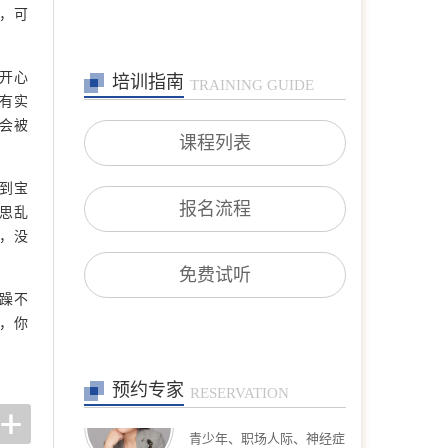
询(亲子沟通、厌学逃学、
，可
叛逆对抗、学业规划等)；
职场咨询(职场压力、人际
沟通、跳
开心
培训指南
TRAINING GUIDE
在线预约
>>
有实
沈莉
首席咨询师
会被
课程列表
擅长：婚恋情感问题、青少
年问题、 产前产后抑郁、
情绪障碍、心身健康问题、
到宝
个人成长、职业发展。
报名流程
思乱
在线预约
>>
，没
王宾
专家咨询师
免费试听
擅长：恋爱婚姻、亲子、家
躁不
庭，躯体及先天缺陷、疾病
，你
在线预约
>>
预约专家
高钰荣
RESERVATION
专家咨询师
擅长：夫妻关系、婚外情、
青少年、职场人际、神经症