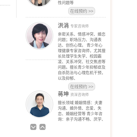
性问题等
在线预约
>>
洪涓
专家咨询师
亲密关系、情感冲突、婚恋
问题；职场压力、沟通表
达、创伤心理。 青少年心
理健康专家咨询师，尤其擅
长处理学生失学、校园霸
凌、关系冲突、社交焦虑等
问题。擅长青少年抑郁症及
自杀防治与心理危机干预，
以及抑郁、
在线预约
>>
蒋坤
资深咨询师
擅长领域 婚姻情感：夫妻
沟通、婚外情、恋爱、失
恋、婚姻经营等 青少年咨
询：亲子沟通不畅、厌学、
叛逆对抗等 情绪问题：抑
郁、焦虑、自我冲突、压力
与情绪管理等 人际关系：