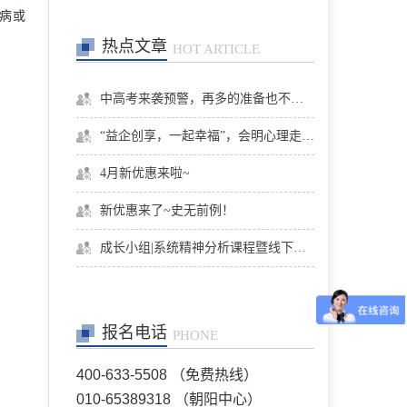
病或
热点文章
HOT ARTICLE
张洪
首席咨询师
擅长：亲子、青少年、神经
症、婚恋情感、个人成长等
中高考来袭预警，再多的准备也不嫌多，这一份考生福利等你来拿
在线预约
>>
“益企创享，一起幸福”，会明心理走进社区公益，与居民一起让社区更美好
4月新优惠来啦~
陈欣
首席咨询师
擅长：职场、人际、两性关
新优惠来了~史无前例！
系、情感问题等
在线预约
>>
成长小组|系统精神分析课程暨线下团体成长小组招募
王芳
首席咨询师
报名电话
擅长：情绪情感(情绪困
PHONE
扰、自我冲突、自我发展、
人际关系等)；婚恋家庭(恋
400-633-5508 （免费热线）
爱失恋、夫妻沟通、婆媳关
010-65389318 （朝阳中心）
系、婚外情等)；青少年咨