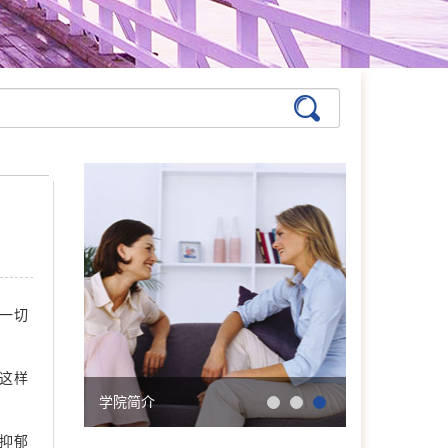
张艳萍
首席咨询师
擅长：儿童青少年、亲子沟
通与亲职教育、恋爱婚姻与
亲密关系
一切
在线预约
>>
孙月芬
首席咨询师
这样
擅长:全面，婚恋、情绪、
学院简介
会明大事记
躯体化、亲子、个人等
抑郁
在线预约
>>