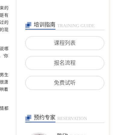
来的
张艳萍
首席咨询师
是有
擅长：儿童青少年、亲子沟
过的
培训指南
通与亲职教育、恋爱婚姻与
TRAINING GUIDE
的现
亲密关系
在线预约
>>
课程列表
说哪
孙月芬
首席咨询师
‘你
擅长:全面，婚恋、情绪、
报名流程
躯体化、亲子、个人等
在线预约
>>
男生
得很潇
免费试听
，哄着
张洪
首席咨询师
擅长：亲子、青少年、神经
情都
症、婚恋情感、个人成长等
在线预约
>>
预约专家
RESERVATION