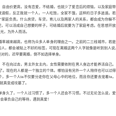
，自由价更高，没有恋爱，不结婚，也就少了爱恋后的烦恼，以及家庭带
就请假，反正我就一个人，一人吃饱，全家不饿，这样的日子多逍遥。若
个家庭负责。什么房贷，车贷，育儿以及两家人的关系，都会成为你躲不
己，可以活成自己想要的样子，可结婚后就要为了家庭考虑。在思想开放
眼光，为外人而活。
婚率越来越高，也称为众多人单身的理由之一。之前的二三线城市，若是
的人，都会被贴上不好的标签，可现在离婚这两个人字就像是听到别人说，
是对的，迟早要离婚，倒不如选择单身。
，不在向过去，男主外女主内，女性需要依附在男人身边才能养活自己。
顾了。现在的人都是一个独立的个体。哪怕没有另外一个人陪伴也可以过
，多一个人ta不仅要分走你在父母心中的地位，而且你还要去宠着ta
姻就真变成坟墓了。
单身久了，一个人过习惯了，多一个人还会不习惯。不过无论怎么说，爱
不会辜负自己的等待，遇到真爱！