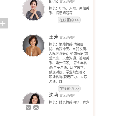
陈欣
首席咨询师
擅长：职场、人际、两性关
系、情感问题等
在线预约
>>
王芳
首席咨询师
擅长：情绪情感(情绪困
扰、自我冲突、自我发展、
人际关系等)；婚恋家庭(恋
爱失恋、夫妻沟通、婆媳关
系、婚外情等)；青少年咨
询(亲子沟通、厌学逃学、
叛逆对抗、学业规划等)；
职场咨询(职场压力、人际
沟通、跳
在线预约
>>
沈莉
首席咨询师
擅长：婚恋情感问题、青少
年问题、 产前产后抑郁、
情绪障碍、心身健康问题、