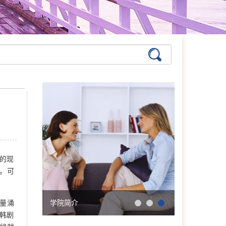
的现
。可
量涌
学院简介
会明大事记
韩剧