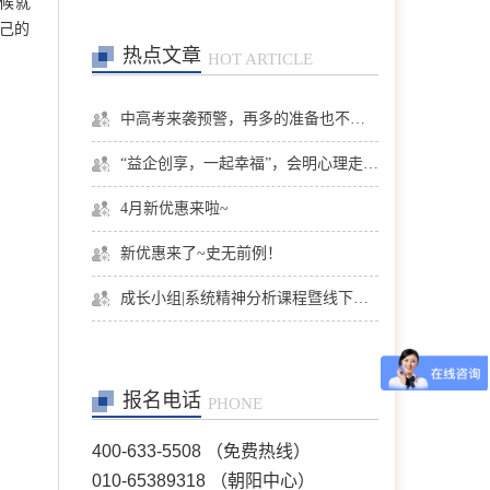
候就
己的
热点文章
HOT ARTICLE
中高考来袭预警，再多的准备也不嫌多，这一份考生福利等你来拿
“益企创享，一起幸福”，会明心理走进社区公益，与居民一起让社区更美好
4月新优惠来啦~
新优惠来了~史无前例！
成长小组|系统精神分析课程暨线下团体成长小组招募
报名电话
PHONE
400-633-5508 （免费热线）
010-65389318 （朝阳中心）