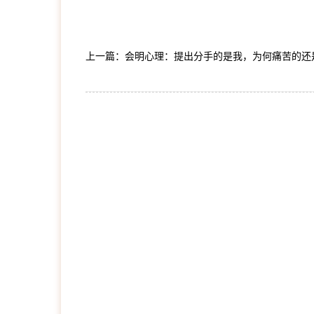
上一篇：会明心理：提出分手的是我，为何痛苦的还
1
2
3
4
5
6
7
8
9
10