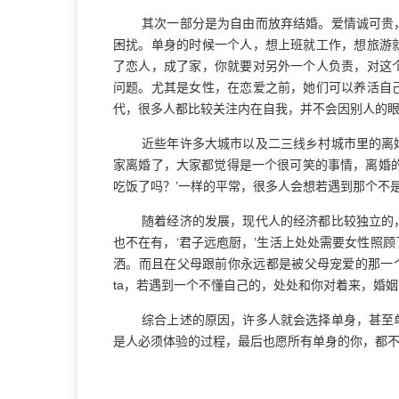
其次一部分是为自由而放弃结婚。爱情诚可贵
困扰。单身的时候一个人，想上班就工作，想旅游
了恋人，成了家，你就要对另外一个人负责，对这
问题。尤其是女性，在恋爱之前，她们可以养活自
代，很多人都比较关注内在自我，并不会因别人的
近些年许多大城市以及二三线乡村城市里的离
家离婚了，大家都觉得是一个很可笑的事情，离婚
吃饭了吗？’一样的平常，很多人会想若遇到那个不
随着经济的发展，现代人的经济都比较独立的
也不在有，‘君子远庖厨，’生活上处处需要女性照
洒。而且在父母跟前你永远都是被父母宠爱的那一个
ta，若遇到一个不懂自己的，处处和你对着来，婚
综合上述的原因，许多人就会选择单身，甚至
是人必须体验的过程，最后也愿所有单身的你，都