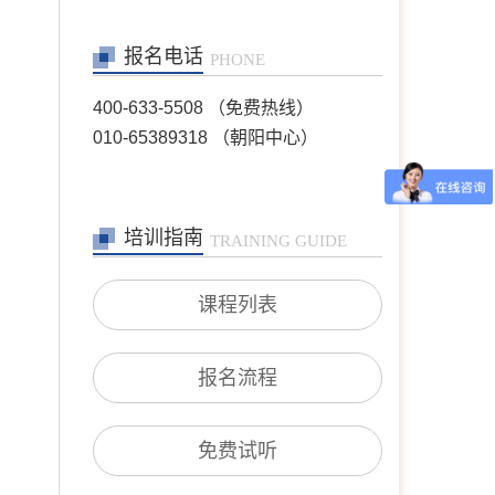
报名电话
PHONE
400-633-5508 （免费热线）
010-65389318 （朝阳中心）
培训指南
TRAINING GUIDE
课程列表
张艳萍
首席咨询师
擅长：儿童青少年、亲子沟
报名流程
通与亲职教育、恋爱婚姻与
亲密关系
在线预约
>>
免费试听
孙月芬