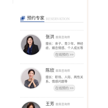
首席咨询师
擅长:全面，婚恋、情绪、
躯体化、亲子、个人等
在线预约
>>
预约专家
RESERVATION
张洪
首席咨询师
擅长：亲子、青少年、神经
症、婚恋情感、个人成长等
在线预约
>>
陈欣
首席咨询师
擅长：职场、人际、两性关
系、情感问题等
在线预约
>>
王芳
首席咨询师
擅长：情绪情感(情绪困