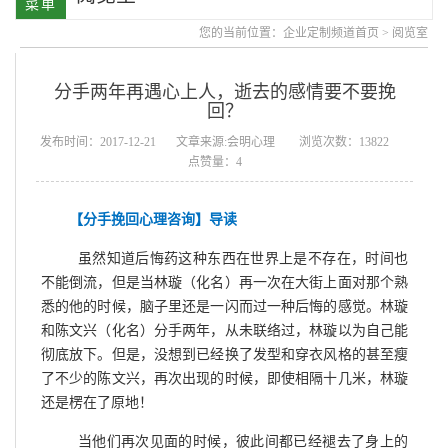
您的当前位置：
企业定制频道首页
>
阅览室
分手两年再遇心上人，逝去的感情要不要挽
回？
发布时间：2017-12-21
文章来源:会明心理
浏览次数：13822
点赞量：4
【分手挽回心理咨询】导读
虽然知道后悔药这种东西在世界上是不存在，时间也
不能倒流，但是当林璇（化名）再一次在大街上面对那个熟
悉的他的时候，脑子里还是一闪而过一种后悔的感觉。林璇
和陈文兴（化名）分手两年，从未联络过，林璇以为自己能
彻底放下。但是，没想到已经换了发型和穿衣风格的甚至瘦
了不少的陈文兴，再次出现的时候，即使相隔十几米，林璇
还是楞在了原地！
当他们再次见面的时候，彼此间都已经褪去了身上的