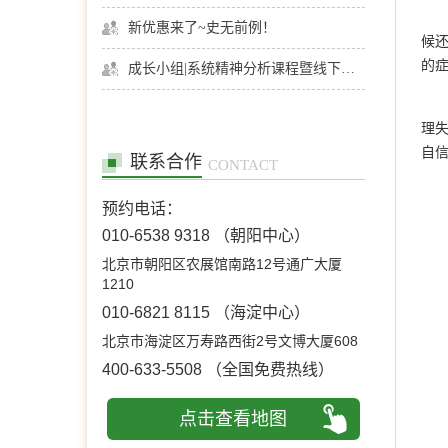
新优惠来了~史无前例！
候
的
成长小组|系统精神分析课程暨线下团体成长小组招募
理
自
联系合作
CONTACT
预约电话：
010-6538 9318
（朝阳中心）
北京市朝阳区农展馆南路12号通广大厦
1210
010-6821 8115
（海淀中心）
北京市海淀区万寿路西街2号文博大厦608
400-633-5508
（全国免费热线）
点击查看地图