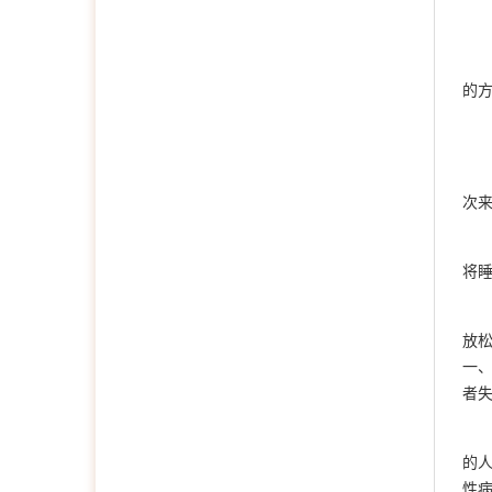
的
次
将
放
一
者
的
性