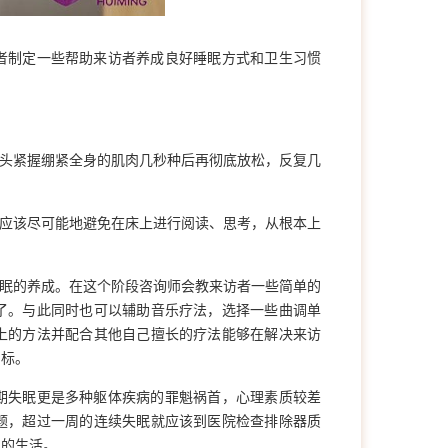
者制定一些帮助来访者养成良好睡眠方式和卫生习惯
拳头紧握绷紧全身的肌肉几秒种后再彻底放松，反复几
，应该尽可能地避免在床上进行阅读、思考，从根本上
睡眠的养成。在这个阶段咨询师会教来访者一些简单的
了。与此同时也可以辅助音乐疗法，选择一些曲调单
上的方法并配合其他自己擅长的疗法能够在解决来访
目标。
期失眠更是多种躯体疾病的罪魁祸首，心理素质较差
题，超过一周的连续失眠就应该到医院检查排除器质
常的生活。