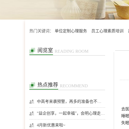
热门关键词：
单位定制心理服务
员工心理素质培训
阅览室
READING ROOM
热点推荐
RECOMMEND
中高考来袭预警，再多的准备也不嫌多，这一份考生福利等你来拿
去
“益企创享，一起幸福”，会明心理走进社区公益，与居民一起让社区更美好
睡
失
4月新优惠来啦~