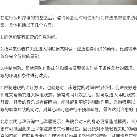
在进行认知疗法的铺垫之后，咨询师会适时地使用行为疗法来带领来访
方案，具体包括以下几个方面：
1.确保能够有正常的作息时间。
2.指导来访者在无法进入睡眠状态时做一些放松身心的的动作，比如将
来体会完全放松的感觉。
3.控制刺激。即就是防止卧床时和保持清醒状态时处于条件反射的情况
睡眠的环境和条件进行改变。
4.限制睡眠的治疗方法，也就是对上床睡觉的时间进行控制，促进良好
松训练来帮助其进入睡眠状态，通常练习几次之后，就可以进入睡眠状态
、舒缓、轻柔的音乐或者催眠曲，能够起到更好的辅助作用。咨询师用以
失眠的躯体症状的同时，对其心理问题进行干预和疏导，最终达到治愈的
北京会明心理咨询中心温馨提示：失眠会对人的身心健康造成摧残，长
人更有可能因此患上抑郁症或者其他神经症。因此绝对不能轻视失眠的问
病变的可能，再联系专业的心理咨询机构寻求咨询师的帮助，从而恢复正