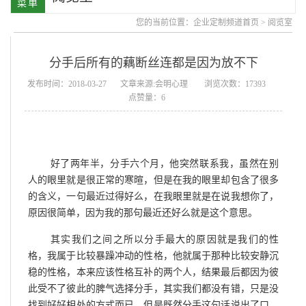
您的当前位置：
企业定制频道首页
>
阅览室
分手后所有的藕断丝连都是因为放不下
发布时间：2018-03-27
文章来源:会明心理
浏览次数：17393
点赞量：6
好了两年半，分手六个月，他突然联系我，虽然在别
人的眼里就是很正常的寒暄，但是在我的眼里却包含了很多
的含义，一句最近过得好么，在我眼里就是在说我想你了，
原因很简单，因为我的那句最近还好么就是这个意思。
其实我们之间之所以分手最大的原因就是我们的性
格，我属于比较暴躁冲动的性格，他就属于那种比较安静沉
稳的性格，本来应该性格互补的两个人，结果最后都因为彼
此受不了彼此的脾气选择分手，其实我们都没有错，只是没
找到好好相处的方式而已，但是既然分手这句话说出了口，