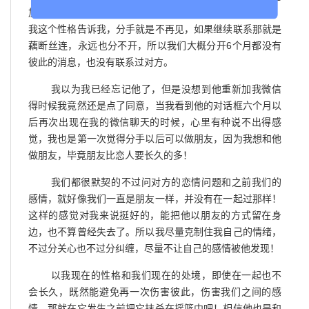
加过我几次好友，给我打过几次电话，但是都被我拒绝了，
我这个性格告诉我，分手就是不再见，如果继续联系那就是
藕断丝连，永远也分不开，所以我们大概分开6个月都没有
彼此的消息，也没有联系过对方。
我以为我已经忘记他了，但是没想到他重新加我微信
得时候我竟然还是点了同意，当我看到他的对话框六个月以
后再次出现在我的微信聊天的时候，心里有种说不出得感
觉，我也是第一次觉得分手以后可以做朋友，因为我想和他
做朋友，毕竟朋友比恋人要长久的多！
我们都很默契的不过问对方的恋情问题和之前我们的
感情，就好像我们一直是朋友一样，并没有在一起过那样！
这样的感觉对我来说挺好的，能把他以朋友的方式留在身
边，也不算曾经失去了。所以我尽量克制住我自己的情绪，
不过分关心也不过分纠缠，尽量不让自己的感情被他发现！
以我现在的性格和我们现在的处境，即使在一起也不
会长久，既然能避免再一次伤害彼此，伤害我们之间的感
情，那就在它发生之前把它抹杀在摇篮中吧！相信他也是和