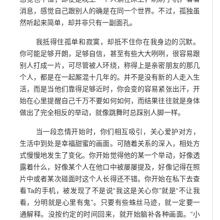
消息，感觉自己跟别人的确是在同一个世界。不过，孤独虽
然听起来简单，却并非只有一副面孔。
我抵得住孤单和寂寞，却抵不住你在我身边的沉默。
你可能足够开朗，足够自信，甚至有些大大咧咧，很容易跟
别人打成一片，可尽管被人环绕，称得上是亲密朋友的那几
个人，都是在一起厮混十几年的。并不是没有新的人走入生
活，而是当他们靠得足够近时，你会变的容易紧张出汗，开
始在心里提醒自己千万不要如何如何，而结果往往就是身体
做出了完全相反的举动，就像跳舞时总踩别人脚一样。
当一段恋情开始时，你们相互吸引，关心爱护对方，
生活中到处是幸福甜蜜的画面。可随着关系的深入，相处方
式慢慢地发生了变化。你开始觉得他的某一个举动，好像透
露着什么，好像某个人在他口中被屡屡提及，好像记得在照
片中或者某次碰面时这个人长得还不错。你开始在私下去查
看Ta的手机，被发现了不是说“我这是关心你”就是“不让我
看，分明就是心里有鬼”。只要有些蛛丝马迹，就一定要一
通解释。没按约定的时间回来，就开始脑补各种画面。“小