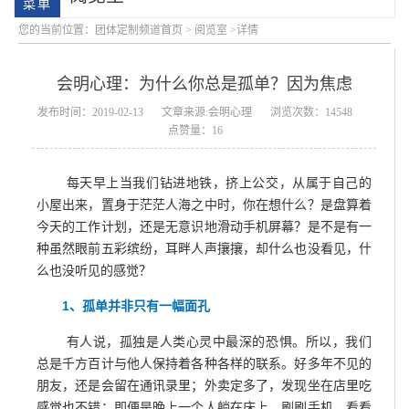
您的当前位置：
团体定制频道首页
>
阅览室
>详情
会明心理：为什么你总是孤单？因为焦虑
发布时间：2019-02-13
文章来源:会明心理
浏览次数：14548
点赞量：16
每天早上当我们钻进地铁，挤上公交，从属于自己的
会明大事记
会明优势
小屋出来，置身于茫茫人海之中时，你在想什么？是盘算着
今天的工作计划，还是无意识地滑动手机屏幕？是不是有一
种虽然眼前五彩缤纷，耳畔人声攘攘，却什么也没看见，什
么也没听见的感觉？
1、孤单并非只有一幅面孔
有人说，孤独是人类心灵中最深的恐惧。所以，我们
总是千方百计与他人保持着各种各样的联系。好多年不见的
朋友，还是会留在通讯录里；外卖定多了，发现坐在店里吃
感觉也不错；即便是晚上一个人躺在床上，刷刷手机，看看