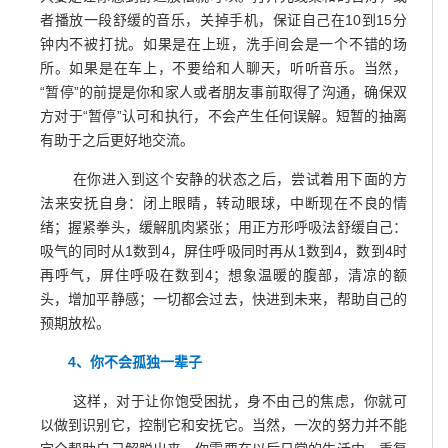
者播放一段舒缓的音乐，关掉手机，保证自己在10到15分
钟内不被打扰。如果是在上班，洗手间会是一个不错的场
所。如果是在车上，不要给和人聊天，听听音乐。当然，
“暂停”的前提是你和家人或者朋友事前取得了沟通，确保双
方对于“暂停”认可和执行，不会产生任何误解。短暂的抽离
有助于之后更好地交流。
在你进入到这个安静的状态之后，尝试着用下面的方
法来安抚自身：闭上眼睛，转动眼球，中断现在不良的情
绪；握紧拳头，缓解肌肉紧张；用正方形呼吸法舒缓自己：
吸气的同时从1数到4，屏住呼吸同时再从1数到4，数到4时
再呼气，屏住呼吸在数到4；想象温暖的腹部，清凉的额
头，增加平静感；一切都会过去，快进到未来，帮助自己的
预期放松。
4、你不会孤独一辈子
这样，对于让你饱受困扰，身不由己的焦虑，你就可
以做到识别它，控制它和安抚它。当然，一次的努力并不能