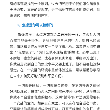
有的事都能找到一个原因，过去的经历不论我们怎么痛恨多
无法改变，重要的是现在，是当你处在焦虑不断烧灼时，意
识到它，想办法控制住它。
3、焦虑是你可以控制的
就像每次洪水爆发前都会乌云压顶一样，焦虑对人的
吞噬并非毫无征兆。更多地关注自己的行为，对自己的思
想、情绪和身体反应建立一个刻度警示牌。如果你大脑中蹦
出了“我要疯了”，“为什么他不理解我”的想法，心中出现了
不耐烦、疲惫的感觉，或者身体肌肉紧张、手脚冰冷出汗，
你就要意识到自己的焦虑水平又要上涨了。但不要害怕这种
感觉，在一个安静的环境中重新体验这些，可以帮助你学习
在未来如何更好地识别和平息它们。
一切都是瞬息，一切都将会过去。在焦虑升级之前很
好地处理它，将你与恋人之间的潜在冲突化解掉，从今往后
你就不再会受到焦虑的摆布。这种“暂停”的方法通常需要有
一个安静的空间。如果是在家里，可以选在阳台或者书房，
只要是让你感到舒适放松就可以。打开光线柔和的台灯，或