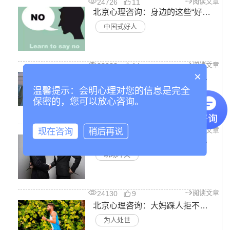
阅读文章
24726
11
北京心理咨询：身边的这些“好人”越少，你才可以过得越好
中国式好人
阅读文章
28083
14
×
北京心理咨询：人际关系中懂得拒绝，人生才会更自在
温馨提示：会明心理对您的信息是完全
人际关系
保密的，您可以放心咨询。
现在咨询
稍后再说
阅读文章
27500
15
和同事有冲突之后应该怎么办—职场心理咨询
职场冲突
阅读文章
24130
9
北京心理咨询：大妈踩人拒不道歉被打十几巴掌，为人处世这个道理你一定要知道
为人处世