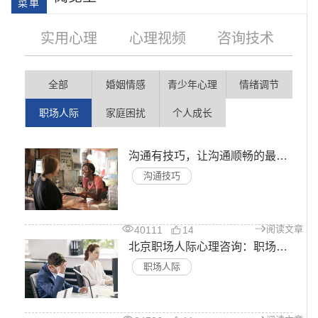
实用心理
心理视频
咨询技术
全部
婚姻情感
青少年心理
情绪调节
职场人际
家庭困扰
个人成长
沟通有技巧，让沟通顺畅的最简公式，关键词你知道几个？
学院简介
会明大事记
沟通技巧
阅读文章
40111
14
北京职场人际心理咨询：职场人际中应该如何沟通?
职场人际