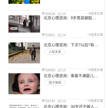
阅读文章
30028
15
北京心理咨询：9岁男孩被殴打致死，背后的真相到底是什么?
阅读文章
26601
14
北京心理咨询：下次?以后?有些再见却是永远都不再见
人际关系
阅读文章
28990
13
北京心理咨询：乘客不满婴儿飞机上哭闹，被母亲怒怼有本事你们别生孩子
孩子哭闹
阅读文章
28742
13
北京心理咨询：30岁还不嫁人丢不丢人，别用你的闲言批判我的人生