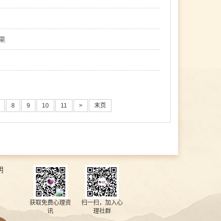
果
8
9
10
11
>
末页
明
获取免费心理资
扫一扫，加入心
讯
理社群