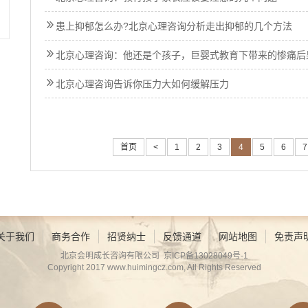
患上抑郁怎么办?北京心理咨询分析走出抑郁的几个方法
北京心理咨询：他还是个孩子，巨婴式教育下带来的惨痛后
北京心理咨询告诉你压力大如何缓解压力
首页
<
1
2
3
4
5
6
7
关于我们
商务合作
招贤纳士
反馈通道
网站地图
免责声
北京会明成长咨询有限公司
京ICP备13028049号-1
Copyright 2017
www.huimingcz.com
, All Rights Reserved