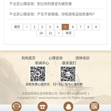
北京心理咨询：别让你的爱变为被伤害
北京心理咨询：产生不良情绪，你知道有这些危害吗?
首页
<
1
2
3
4
5
6
7
8
9
10
11
>
末页
机构首页
心理咨询
团体培训
新闻中心
联系我们
获取免费心理资讯
扫一扫，加入心理社群
北京会明成长咨询有限公司
京ICP备13028049号-1
Copyright 2017
www.huimingcz.com
, All Rights Reserved