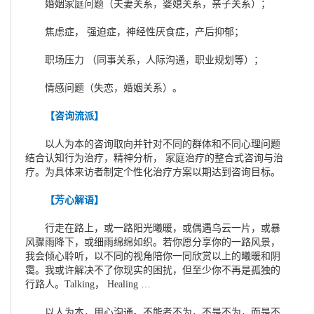
婚姻家庭问题（夫妻关系，婆媳关系，亲子关系）；
焦虑症， 强迫症，神经性厌食症，产后抑郁；
职场压力 （同事关系，人际沟通，职业规划等）；
情感问题（失恋，婚姻关系）。
【咨询流派】
以人为本的咨询取向并针对不同的群体和不同心理问题
结合认知行为治疗，精神分析， 家庭治疗的整合式咨询与治
疗。为具体来访者制定个性化治疗方案以期达到咨询目标。
【芳心解语】
行走在路上，或一路阳光曦暖，或偶遇乌云一片，或暴
风骤雨降下，或细雨绵绵如织。若你愿分享你的一路风景，
我会倾心聆听，以不同的视角陪你一同欣赏以上的曦暖和阴
霭。我或许解决不了你现实的困扰，但至少你不再是孤独的
行路人。Talking， Healing …
以人为本，用心沟通。不能者不为，不是不为，而是不