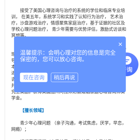
接受了美国心理咨询与治疗的系统的学位和临床专业培
训， 在美五年，系统学习和实践了认知行为治疗， 艺术治
疗，沙盘游戏治疗，情感聚焦家庭治疗，基于证据的社区及
学校心理问题治疗， 青少年需要与优势评估，激励式访谈和
冥想等。
×
在美期间为旧金山和其它湾区城市的中小生提供长期心
温馨提示：会明心理对您的信息是完全
理辅导，为旧金山亚太区非营利组织心理求助者提供心理辅
保密的，您可以放心咨询。
导。在美国积累了丰富的认知行为流派，精神分析流派和人
本主义流派的理论和临床经验。赴美前，在中国某三甲医院
进修心理治疗和心理测量技术。 与美国加州大学旧金山分校
现在咨询
稍后再说
咨询系教授及学生共同研究信仰者对心理咨询师品质的期待
并在美国心理学会（APA) 报告. 在美国金门大学获得杰出研
究生奖励。获得美国加州阿拉米达县婚姻家庭心理咨询师奖
学金。
【擅长领域】
青少年心理问题 （亲子沟通，考试焦虑，厌学，早恋，
网瘾）；