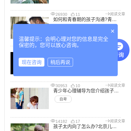
阅读文章
26930
11
如何和青春期的孩子沟通?青少年叛逆心理咨询告诉您
青春期
×
温馨提示：会明心理对您的信息是完全
保密的，您可以放心咨询。
阅读文章
25863
6
青春期孩子烦躁怎么办?青少年心理咨询网站为您解答
现在咨询
稍后再说
烦躁
阅读文章
30953
10
青少年心理辅导为您介绍孩子自卑怎么办?
自卑
阅读文章
14182
17
孩子太内向了怎么办?北京儿童心理咨询为您解答