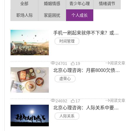
全部
婚姻情感
青少年心理
情绪调节
职场人际
家庭困扰
个人成长
手机一刷起来就停不下来？或许是缺少一点小技巧
时间管理
阅读文章
24701
19
北京心理咨询：月薪8000欠债几十万，假精致背后是填不满的虚荣心
虚荣心
阅读文章
24692
17
北京心理咨询：人际关系中要注意什么？
人际关系