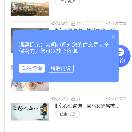
时间管理
阅读文章
24682
19
北京心理咨询：情绪管理—坏情绪升级，一次矛盾也伤人
×
情绪管理
温馨提示：会明心理对您的信息是完全
保密的，您可以放心咨询。
阅读文章
28795
15
现在咨询
稍后再说
北京心理咨询：月薪8000欠债几十万，假精致背后是填不满的虚荣心
虚荣心
阅读文章
24679
17
北京心理咨询：宝马女醉驾被查，崩溃大哭：我会被开除的!人生容不得侥幸
侥幸心理