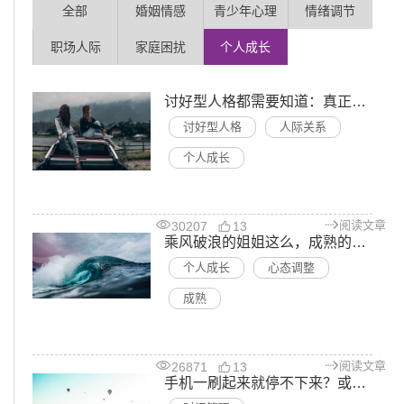
全部
婚姻情感
青少年心理
情绪调节
职场人际
家庭困扰
个人成长
讨好型人格都需要知道：真正爱你的人，不需要你那么懂事
讨好型人格
人际关系
个人成长
阅读文章
30207
13
乘风破浪的姐姐这么，成熟的女人到底美在哪里？
个人成长
心态调整
成熟
阅读文章
26871
13
手机一刷起来就停不下来？或许是缺少一点小技巧