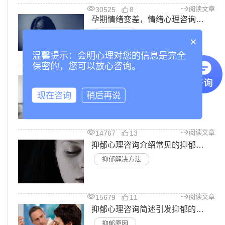
阅读文章
30525
8
孕期情绪变差，情绪心理咨询为你分析产前抑郁的原因
焦虑抑郁
×
温馨提示：会明心理对您的信息是完全
保密的，您可以放心咨询。
阅读文章
29843
11
抑郁心理咨询告诉你产后抑郁怎么办?
现在咨询
稍后再说
产后抑郁
阅读文章
14767
13
抑郁心理咨询介绍常见的抑郁解决方法
抑郁解决方法
阅读文章
15679
11
抑郁心理咨询简述引发抑郁的几大原因
抑郁原因