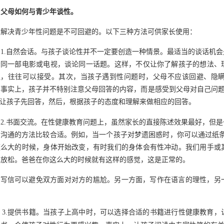
父母如何与青少年谈
性。
解决
青少年
性问题是不可回避的。以下三种方法可供家长使用
：
1
.
自然会话。与孩子
谈论性
并不一定要创造一种
情景
。最适当的谈话机会
看同一部电影或电视，谈论同一话题。这样，不仅让你了解孩子的想法、
通，往往可以接受。其次，当孩子遇到性问题时，父母不应该回避、隐
。事实上，孩子并不特别注意父母回答的内容，而是感受到父母对自己问
”让孩子先回答
，
然后
，
根据孩子的态度和理解来做相应的回答
。
2.书面交流。
在性健康教育问题上，虽然家长的直接陈述效果最好，但是
函沟通的方法比较合适。例如，当一个孩子
对梦遗困惑
时，你可以通过纸
这么大的时候，身体开始改变
，
有时我们的身体会有性冲动。我们用手或
心放松。爸爸在你这么大的时候就有
这样的感觉，
这是正常的。
写信可以避免双方面对对方的尴尬。另一方面，写作在语言的理性，另
。
3.
提供书籍。当孩子上高中时，可以选择合适的书籍进行性健康教育，