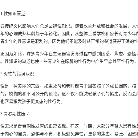
1.性知识匮乏
受
传统文化
影响
人们总是回避性知识。随着改革开放和社会的发展，人
少年的心理成熟年龄趋于年轻化。因此，从整体上看学校和家长对青少年
，青少年的性意识是混乱的，因为他们不能及时从正常的渠道获得正确的
正因为如此，许多青少年在生殖器官发育过程中感到困惑、焦虑、恐慌
习。性知识的缺乏也使一些青少年在朦胧的性行为中产生早恋甚至性行为
2.
对性的错误认识
性是一种美丽的东西。如果父母和老师都羞于回答孩子的成长困惑，孩
秘的，模糊的和不可公开的谈论。这不仅不能减轻孩子们的疑虑，
反而会
，也容易激发孩子更变态的性行为。
3.
青春期性压抑
性需求是青春期性发育的正常表现。在这一时期，大部分年轻人患有性
由于内心的自责、恐惧与不安，积极避免异性，更多的焦虑、紧张、困惑