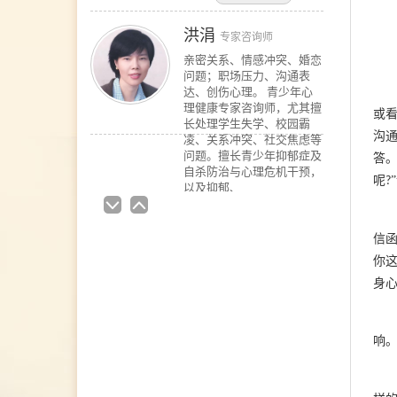
洪涓
专家咨询师
亲密关系、情感冲突、婚恋
问题；职场压力、沟通表
达、创伤心理。 青少年心
理健康专家咨询师，尤其擅
或
长处理学生失学、校园霸
沟
凌、关系冲突、社交焦虑等
问题。擅长青少年抑郁症及
答
自杀防治与心理危机干预，
呢
?
以及抑郁、
在线预约
>>
蒋坤
资深咨询师
信
擅长领域 婚姻情感：夫妻
你
沟通、婚外情、恋爱、失
身
恋、婚姻经营等 青少年咨
询：亲子沟通不畅、厌学、
叛逆对抗等 情绪问题：抑
郁、焦虑、自我冲突、压力
响
与情绪管理等 人际关系：
亲子关系、婚姻家庭、职场
困