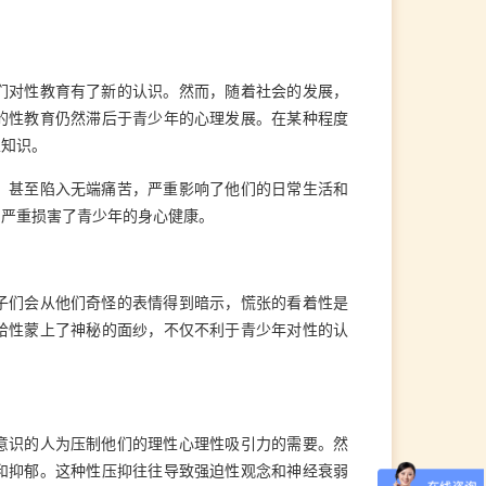
们对性教育有了新的认识。然而，随着社会的发展，
的性教育仍然滞后于青少年的心理发展。在某种程度
性知识。
，甚至陷入无端痛苦，严重影响了他们的日常生活和
，严重损害了青少年的身心健康。
子们会从他们奇怪的表情得到暗示，慌张的看着性是
给性蒙上了神秘的面纱，不仅
不利于青少年对
性
的认
意识的人为压制他们的理性心理性吸引力的需要。然
和抑郁。这种性压抑往往导致强迫性观念和神经衰弱