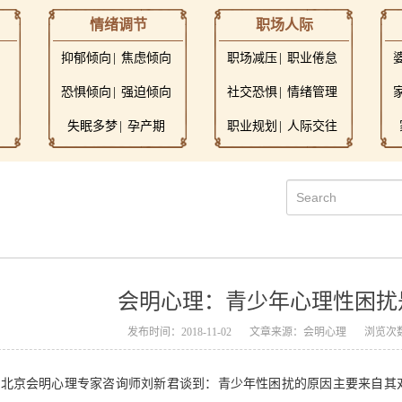
情绪调节
职场人际
抑郁倾向
焦虑倾向
职场减压
职业倦怠
恐惧倾向
强迫倾向
社交恐惧
情绪管理
失眠多梦
孕产期
职业规划
人际交往
会明心理：青少年心理性困扰
发布时间：2018-11-02
文章来源：会明心理
浏览次数
北京会明心理专家咨询师刘新君谈到：
青少年性
困扰
的原因主要来自其