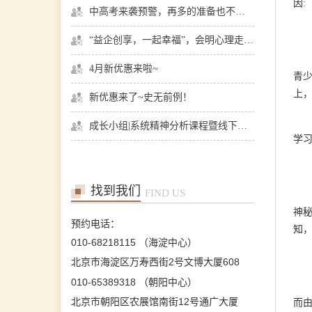
因:
张洪
中高考来袭预警，再多的准备也不嫌多，这一份考生福利等你来拿
首席咨询师
擅长：亲子、青少年、神经
“益企创享，一起幸福”，会明心理走进社区公益，与居民一起让社区更美好
症、婚恋情感、个人成长等
在线预约
>>
4月新优惠来啦~
青
上
新优惠来了~史无前例！
陈欣
首席咨询师
成长小组|系统精神分析课程暨线下团体成长小组招募
擅长：职场、人际、两性关
学
系、情感问题等
在线预约
>>
找到我们
FIND US
王芳
首席咨询师
神
预约电话：
擅长：情绪情感(情绪困
知
扰、自我冲突、自我发展、
010-68218115 （海淀中心）
人际关系等)；婚恋家庭(恋
北京市海淀区万寿西街2号文博大厦608
爱失恋、夫妻沟通、婆媳关
系、婚外情等)；青少年咨
010-65389318 （朝阳中心）
询(亲子沟通、厌学逃学、
叛逆对抗、学业规划等)；
北京市朝阳区农展馆南街12号通广大厦
而