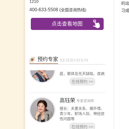
职场咨询(职场压力、人际
1210
的出
沟通、跳
400-633-5508 (
)
全国咨询热线
习
在线预约
>>
沈莉
首席咨询师
点击查看地图
擅长：婚恋情感问题、青少
年问题、 产前产后抑郁、
情绪障碍、心身健康问题、
个人成长、职业发展。
在线预约
>>
预约专家
王宾
RESERVATION
专家咨询师
擅长：恋爱婚姻、亲子、家
庭，躯体及先天缺陷、疾病
在线预约
>>
高钰荣
专家咨询师
擅长：夫妻关系、婚外情、
青少年、职场人际、神经症
性问题等
在线预约
>>