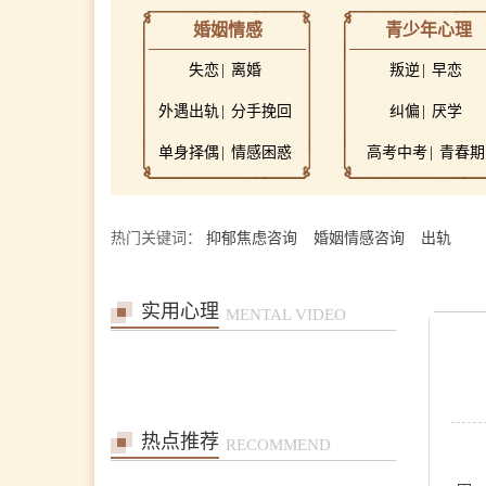
婚姻情感
青少年心理
失恋
离婚
叛逆
早恋
外遇出轨
分手挽回
纠偏
厌学
单身择偶
情感困惑
高考中考
青春期
张艳萍
首席咨询师
擅长：儿童青少年、亲子沟
热门关键词：
抑郁焦虑咨询
婚姻情感咨询
出轨
通与亲职教育、恋爱婚姻与
亲密关系
在线预约
>>
实用心理
MENTAL VIDEO
孙月芬
首席咨询师
擅长:全面，婚恋、情绪、
躯体化、亲子、个人等
在线预约
>>
热点推荐
RECOMMEND