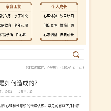
家庭困扰
个人成长
婆媳关系
亲子冲突
心理体验
沙盘绘画
家庭教育
老年心理
创伤去除
性格问题
家庭矛盾
性心理
心态调整
自我成长
您的当前位置：
心理辅导
>
阅览室
>
实用心理
是如何造成的？
：15602
点赞量：25
对性心理和性意识的错误认识。常见的有以下几种原