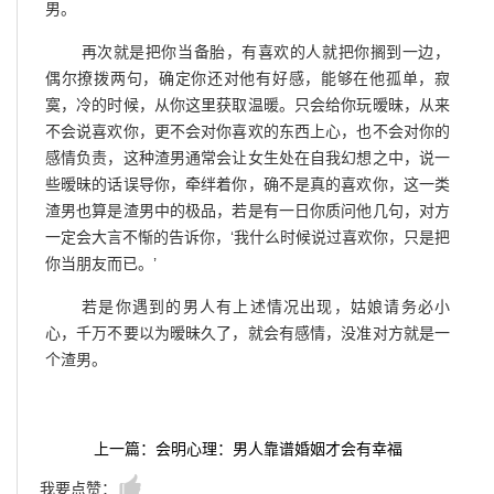
男。
再次就是把你当备胎，有喜欢的人就把你搁到一边，
偶尔撩拨两句，确定你还对他有好感，能够在他孤单，寂
寞，冷的时候，从你这里获取温暖。只会给你玩暧昧，从来
不会说喜欢你，更不会对你喜欢的东西上心，也不会对你的
感情负责，这种渣男通常会让女生处在自我幻想之中，说一
些暧昧的话误导你，牵绊着你，确不是真的喜欢你，这一类
渣男也算是渣男中的极品，若是有一日你质问他几句，对方
一定会大言不惭的告诉你，‘我什么时候说过喜欢你，只是把
你当朋友而已。’
若是你遇到的男人有上述情况出现，姑娘请务必小
心，千万不要以为暧昧久了，就会有感情，没准对方就是一
个渣男。
上一篇：会明心理：男人靠谱婚姻才会有幸福
我要点赞：