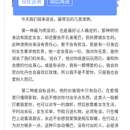
现在咨询
稍后再说
今天我们就来说说，最常见的几类渣男。
第一种最为明显的，也是最好让人确定的，那种明明
身边有固定女友，却还要张开孔雀尾巴，到处撩拨女生的。
此种渣男向来没有责任心，更不会有担当，若是有一日身边
的女生要求他负责，他一定会冒出一句，‘我对你无意，是你
误会了我们的关系。’说白了，他对你就是玩玩而已，谁知你
会傻的付出真心。或是告诉你，我有一颗博爱的心，我会欣
赏白牡丹也会喜欢红玫瑰，所以我不是不爱你，只是我也会
爱别人而已。
第二种是自私自利，他的价值观中只有自已，在爱情
里只懂得索取，永远不想对你付出半点东西，这类人一般都
打着我爱你，也可以对专一的旗帜，然后依靠着女生生活，
平时出去玩，女生买单，节假日送礼物，必须免谈，只在嘴
巴上说蜜语甜言，永远不会想到爱情是相互取暖，在行动上
为对方做多一点，这种只会动嘴巴，没有付出的人，必是渣