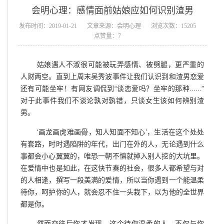
会明心理：感情面前姑娘应如何识别渣男
发布时间：2019-01-21
文章来源：会明心理
浏览次数：15205
点赞量：7
姑娘遇人不淑很可能被玩弄感情、被劈腿，更严重的
人财两空。直到上周末吴秀波事件让我们认识到和渣男恋爱
还有可能坐牢！有网友调侃到“谈恋爱吗？坐牢的那种......”
对于此事件我们不谈论孰对孰错，只谈女生该如何辨别渣
男。
‘画龙画虎难画骨，知人知面不知心’，生活在这个处处
有套路，时时遇陷阱的年代，出门在外的人，无论遇到什么
事都会小心翼翼的，唯恐一朝不慎就掉入别人挖的大坑里。
在爱情中也是如此，在这快节奏的社会，很多人都希望与对
的人相逢，撰写一段美满的爱情，所以当你遇到一个能温柔
待你，呵护你的人，就会忍不住一头栽下，以为他的全世界
都是你。
然而交往后你才发现，这个待你温柔的人，不仅与你