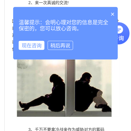
2、来一次真诚的交流!
×
当冷战缓和下来的时候，就是和对方真诚交流了，
因为很多时候，矛盾都是因为没有交流，导致互相猜忌而让
温馨提示：会明心理对您的信息是完全
保密的，您可以放心咨询。
自己误会了对方，然后关系出现裂痕。冷战之后，一定要去
真诚沟通，好好说话，有什么话坦白说!不要藏着掖着，都
已经是夫妻了，难道还有什么事情是不能说的吗?所以，有
现在咨询
稍后再说
什么委屈，有什么不解，都一次性说出来，解决它。
3、千万不要拿冷战来作为威胁对方的筹码