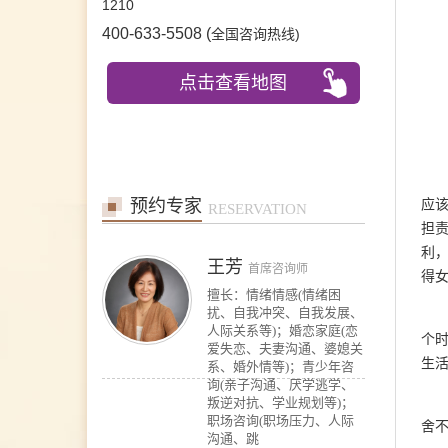
1210
擅长：职场、人际、两性关
400-633-5508 (
系、情感问题等
)
全国咨询热线
在线预约
>>
点击查看地图
王芳
首席咨询师
擅长：情绪情感(情绪困
扰、自我冲突、自我发展、
人际关系等)；婚恋家庭(恋
预约专家
应
爱失恋、夫妻沟通、婆媳关
RESERVATION
系、婚外情等)；青少年咨
担
询(亲子沟通、厌学逃学、
利
叛逆对抗、学业规划等)；
得
职场咨询(职场压力、人际
沟通、跳
在线预约
>>
个
沈莉
首席咨询师
生活
擅长：婚恋情感问题、青少
年问题、 产前产后抑郁、
情绪障碍、心身健康问题、
舍
个人成长、职业发展。