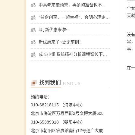
于
张艳萍
中高考来袭预警，再多的准备也不嫌多，这一份考生福利等你来拿
首席咨询师
个
擅长：儿童青少年、亲子沟
天
“益企创享，一起幸福”，会明心理走进社区公益，与居民一起让社区更美好
通与亲职教育、恋爱婚姻与
亲密关系
4月新优惠来啦~
在线预约
>>
没有
常
新优惠来了~史无前例！
孙月芬
首席咨询师
事
成长小组|系统精神分析课程暨线下团体成长小组招募
擅长:全面，婚恋、情绪、
躯体化、亲子、个人等
在
在线预约
>>
找到我们
FIND US
张洪
首席咨询师
预约电话：
擅长：亲子、青少年、神经
症、婚恋情感、个人成长等
010-68218115 （海淀中心）
在线预约
>>
北京市海淀区万寿西街2号文博大厦608
010-65389318 （朝阳中心）
北京市朝阳区农展馆南街12号通广大厦
陈欣
首席咨询师