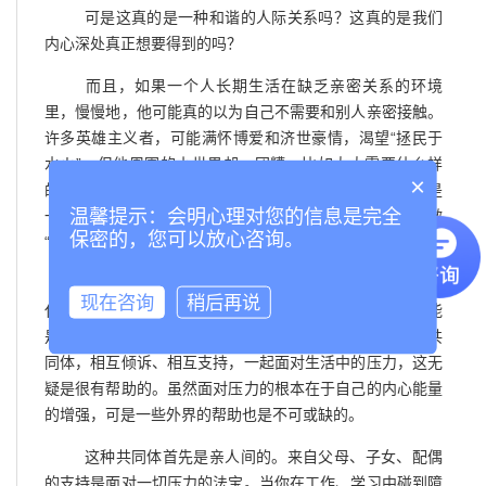
可是这真的是一种和谐的人际关系吗？这真的是我们
内心深处真正想要得到的吗？
而且，如果一个人长期生活在缺乏亲密关系的环境
里，慢慢地，他可能真的以为自己不需要和别人亲密接触。
许多英雄主义者，可能满怀博爱和济世豪情，渴望“拯民于
水火”，但他周围的小世界却一团糟，比如太太需要什么样
×
的关心，孩子的生日该送一些什么，他可能都不知道，这是
温馨提示：会明心理对您的信息是完全
一种病态的人际关系。现在有一个名词来形容这种人，叫做
保密的，您可以放心咨询。
“爱无能”，这其实就是一种建立亲密关系的能力的缺失。
与传统社会相比，我们现在其实更需要亲密关系。现
现在咨询
稍后再说
代社会压力加大、生活节奏加快，一个人面临的困境很可能
是个体无法承受的，而假如这时我们拥有一个协调有效的共
同体，相互倾诉、相互支持，一起面对生活中的压力，这无
疑是很有帮助的。虽然面对压力的根本在于自己的内心能量
的增强，可是一些外界的帮助也是不可或缺的。
这种共同体首先是亲人间的。来自父母、子女、配偶
的支持是面对一切压力的法宝。当你在工作、学习中碰到障