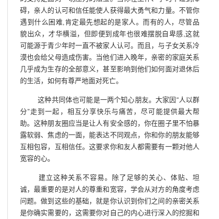
碍，亲人的认可和信任能使人获得最大勇气和力量。不管你
遇到什么困难,肯定最先想起的是家人。而有的人，尽管品
貌出众，才华横溢，但即便到成年也很难摆脱自卑感,这就
可能源于青少年时一直不被家人认可。而且，与子女关系冷
漠也会给父母造成伤害。当他们进入晚年，亲密的家庭关系
几乎成为生存的全部意义，甚至影响到他们如何面对退休后
的生活，如何有尊严地面对死亡。
这种共同体也可能是一两个知心朋友。大家因“人以群
分”走到一起，相互分享快乐与痛苦，尽可能提供最大帮
助。这种朋友圈应当是让人有安全感的，你在圈子里不怕暴
露软弱、焦虑的一面，能表达不同观点，你和你的朋友能够
互相包容，互相信任。这要求你和友人都需要有一颗对他人
宽容的心。
建立这种关系不容易。除了足够的关心、体贴、坦
诚，最重要的是对人的尊重和宽容，学会从对方的角度考虑
问题。做到这些的基础，就是你认识到你们之间的亲密关系
是你确实需要的，这需要你对自己的内心进行深入的挖掘和