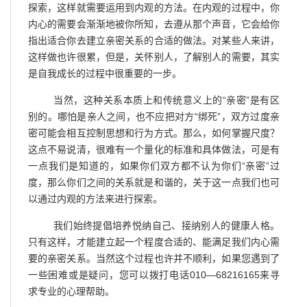
探索，这样就需要运用到内观的方法。在内观的过程中，你
内心的需要会渐渐地被你所知，去遵从那个声音，它会给你
指出适合你去建立亲密关系的合适的做法。对某些人来讲，
这样做也许很累，但是，关怀别人，了解别人的需要，其实
是自我成长的过程中很重要的一步。
当然，这种关系本质上和传统意义上的“亲密”是有区
别的。哪怕是亲人之间，也不应把对方“绑死”，双方过度亲
密可能会相互控制思想和行为方式。那么，如何掌握尺度？
这点不易说清，很难有一个量化的标准和具体做法，可是有
一点我们是知道的，如果你们双方都不认为你们“亲密”过
度，那么你们之间的关系就是和谐的，关于这一点我们也可
以通过内观的方法来进行探索。
我们始终提倡培养悦纳自己、接纳别人的健康人格。
只有这样，才能建立起一个程度合适的、能满足我们内心需
要的亲密关系。当然这个过程也许并不顺利，如果您遇到了
一些困难或是疑问，您可以拨打电话010—68216165来寻
求专业的心理帮助。