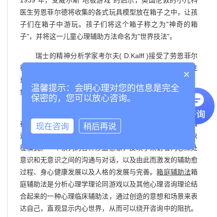
年，受威尔斯
地板游戏
的启示，英国伦敦的小儿科
医生劳恩菲尔德将收集的各式玩具模型放在箱子之中，让孩
"
子们在箱子中游玩。孩子们将这个箱子称之为
神奇的箱
"
"
"
子
，并将这一儿童心理辅助方法命名为
世界技法
。
( D.Kalff )
瑞士的精神分析学家考尔夫
接受了劳恩菲尔
( C.G .Jung )
德的指导，并和荣格
的分析心理学相结合，注
×
重辅助者与被辅助者的信赖关系的确立，使用荣格的心像、
温馨提示：会明心理对您的信息是完全
象征理论的观点去分析患者的作品，发展了这一技法。
保密的，您可以放心咨询。
箱庭辅助法呈现为一种心理辅助的创造和象征形式，
"
"
在所营造的
自由和保护的空间
气氛中，把沙子、水和沙具
现在咨询
稍后再说
运用在富有创意的意象中，便是箱庭之心理辅助的创造和象
征模式。一个系列的各种沙盘意象，反映了来访者内心深处
意识和无意识之间的沟通与对话，以及由此而激发的辅助愈
过程、身心健康发展以及人格的发展与完善。
箱庭辅助法
箱
庭辅助法是分析心理学理论同游戏以及其他心理咨询理论结
合起来的一种心理临床辅助法，通过创造的意想和场景来表
达自己，直观显示内心世界，
从而可以绕开咨询中的阻抗。