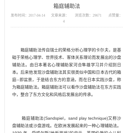
箱庭辅助法
发布时间：2017-04-14
文章来源：
浏览次数：29671
点赞量：
4
箱庭辅助法传自瑞士的荣格分析心理学的卡尔夫，是基
础于荣格心理学、世界技术、客体关系理论而发展出的沙盘
辅助法。由日本著名心理辅助家河合隼雄学习并介绍到日
本。后来他发现沙盘辅助法其实很类似中国和日本古代的箱
庭
--
即盆景，于是结合东方的意涵，而在日本实践沙盘，称
为箱庭辅助法。箱庭辅助法可以看作沙盘辅助法在东方实践
中，整合了东方文化和风格后发展出的传承。
(Sandspiel
sand play technique)
箱庭辅助法
，
又称沙
盘辅助法或沙盘游戏。在欧洲发展起来的一种心理辅助法。
1939
"
"