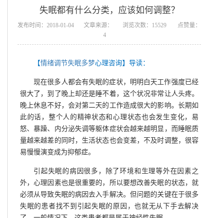
失眠都有什么分类，应该如何调整？
发布时间：2018-01-04
文章来源：
浏览次数：15529
点赞量：
4
【
情绪调节失眠多梦
心理咨询】导读：
现在很多人都会有失眠的症状，明明白天工作强度已经
很大了，到了晚上却还是睡不着，这个状况非常让人头疼。
晚上休息不好，会对第二天的工作造成很大的影响。长期如
此的话，整个人的精神状态和心理状态也会发生变化，易
怒、暴躁、内分泌失调等躯体症状会越来越明显，而睡眠质
量越来越差的同时，生活状态也会变差，不及时调整，很容
易慢慢演变成为抑郁症。
引起失眠的病因很多，除了环境和生理等外在因素之
外，心理因素也是很重要的，所以要想改善失眠的状态，就
必须从导致失眠的病因去入手解决。但问题的关键在于很多
失眠的患者找不到引起失眠的原因，也就无从下手去解决
了，一般情况下，这类患者都是属于神经性失眠。