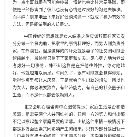
为一点小事就很有可能会吵架，情绪也会比往常要暴躁，即
便是已经伤害到了彼此也没有心情通过良好的沟通去解决。
而平静而淡定地坐下来好好谈谈沟通一下就成了极为有效的
方法，但是能做到的人却很少。
中国传统的思想就是女人结婚之后应该辞职在家安安
分分做一个贤内助，把家里的事情料理好，而男人则负责养
家，在外赚钱。但是这样的的坏处就是妻子的社交圈可能会
越缩越小，最终就只剩下了家庭和丈夫。尽心尽力地为老公
考虑好一切事情，殊不知这样是在把他往外推，你对他越
好，他就越难以满足。时间久了，很有可能就会觉得你烦，
觉得你哪里都让人厌恶，于是就会产生出轨的想法。所以作
为女人，你必须要独立，有经济能力，有自己的社交圈子和
生活，而不是什么都去依赖男人。
北京会明心理咨询中心温馨提示：家庭生活是否和谐
美满，是需要两个人共同维护的，任何一方的努力和付出都
不足以撑起整个家庭需要的温馨。出轨这件事情一般情况下
都是多方面因素共同影响产生的结果，只有少部分是出轨一
方自身就有极大的问题，其实很多时候，多沟通就能够解决