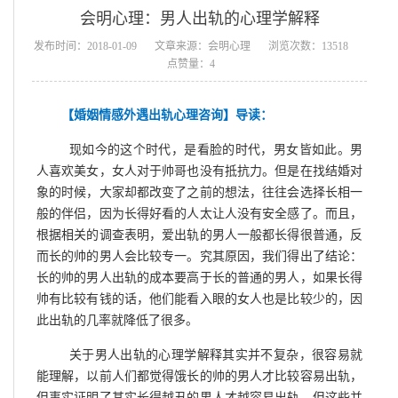
会明心理：男人出轨的心理学解释
发布时间：2018-01-09
文章来源：会明心理
浏览次数：13518
点赞量：4
【婚姻情感外遇出轨心理咨询】导读：
现如今的这个时代，是看脸的时代，男女皆如此。男
人喜欢美女，女人对于帅哥也没有抵抗力。但是在找结婚对
象的时候，大家却都改变了之前的想法，往往会选择长相一
般的伴侣，因为长得好看的人太让人没有安全感了。而且，
根据相关的调查表明，爱出轨的男人一般都长得很普通，反
而长的帅的男人会比较专一。究其原因，我们得出了结论：
长的帅的男人出轨的成本要高于长的普通的男人，如果长得
帅有比较有钱的话，他们能看入眼的女人也是比较少的，因
此出轨的几率就降低了很多。
关于男人出轨的心理学解释其实并不复杂，很容易就
能理解，以前人们都觉得饿长的帅的男人才比较容易出轨，
但事实证明了其实长得越丑的男人才越容易出轨，但这些并