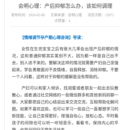
会明心理：产后抑郁怎么办，该如何调理
发布时间：2018-02-08
文章来源：会明心理
浏览次数：15973
点赞量：4
【情绪调节孕产期心理咨询】导读：
女性在生完宝宝之后有很大几率会出现产后抑郁的情
况，这和普通抑郁其实差别不大，因为都一样是自己出不
去，别人进不来的。要解决这样的情况就需要产妇自己坚强
起来，学会勇敢面对不良情绪，自我释放、消除抑郁。不要
一个人闷着，这样对于抑郁的缓解是没有帮助的。
产妇可以和家人倾诉，找闺蜜或者朋友一起出去玩散
散心，或者通过社交网络的一些微信群多和其他新妈妈聊一
聊，大家都把自己的心结说出来交流交流，互相帮助化解问
题。如果不喜欢这些，也可以学习一些自己一直都想学习的
新技能，让自己变得更好，增强自信心，放松心态。平时看
孩子的间隙也可以听一听轻音乐，看看书，保持内心的平
静，也早日回归正常生活状态。