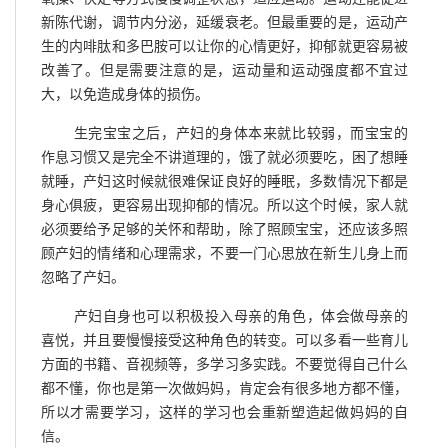
新陈代谢，调节内分泌，延缓衰老。但最重要的是，运动产
生的内啡肽和多巴胺可以让你的心情更好，抑郁就更容易被
改善了。但是需要注意的是，运动量和运动强度都不宜过
大，以免造成身体的损伤。
生完宝宝之后，产妇的身体本来就比较弱，而宝宝的
作息习惯又是完全不讲道理的，饿了就必须要吃，困了想睡
就睡，产妇这时候就很难保证良好的睡眠，多数情况下都是
身心俱疲，更容易出现抑郁的情况。所以这个时候，家人就
必须要给予足够的关怀和帮助，除了照顾宝宝，还应该多照
顾产妇的情绪和心理需求，不要一门心思放在新生儿身上而
忽略了产妇。
产妇自身也可以积极投入母亲的角色，体会做母亲的
喜悦，并且要慢慢接受这种角色的转变。可以多看一些育儿
方面的书籍、音视频等，多学习多实践。不要觉得自己什么
都不懂，你也是第一次做妈妈，肯定会有很多地方都不懂，
所以才需要学习，这样的学习也会重新塑造起做妈妈的自
信。