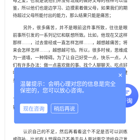
母之爱，也就是说他们并没有现成的做好父母的榜样可以借
鉴，所以他们也是边学习、边摸索着做父母，如果我们的期
待超过父母所能付出的能力，那么结果只能是痛苦；
另外，很多痛苦，并不是眼前这件事所致，往往是眼
前事所引发的一系列记忆和联想所致。比如，他现在又这样
那样……，过去曾经或一直怎样怎样……，越想越痛苦；将
来会怎样怎样……，越想越可怕。所以，很多时候，思维成
为一道墙，一种障碍。为了让自己好受一点，快乐一点，人
们有许多办法：做一点喜欢做的事、找个人聊聊天、吃点好
吃的、购购物、健健身……，都会有不错的效果！特别是健
×
身，具有标本兼治的效果。
温馨提示：会明心理对您的信息是完全
保密的，您可以放心咨询。
我认为，穿越痛苦本身才是获得幸福的根本途径。除
了接受父母本来的样子、了解痛苦背后有深层原因外，以下
针对自我的方法也有助于我们穿越痛苦磨难的屏障：
现在咨询
稍后再说
一 勇于接受现实的自己
认识自己的不足，然后再看看这个不足是否可以训练
或弥补，比如有人觉得自己不善于与人面对面交流给自己发