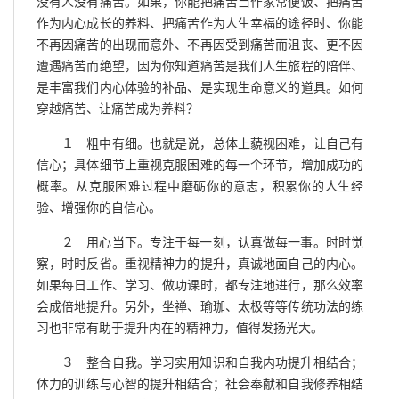
没有人没有痛苦。如果，你能把痛苦当作家常便饭、把痛苦
作为内心成长的养料、把痛苦作为人生幸福的途径时、你能
不再因痛苦的出现而意外、不再因受到痛苦而沮丧、更不因
遭遇痛苦而绝望，因为你知道痛苦是我们人生旅程的陪伴、
是丰富我们内心体验的补品、是实现生命意义的道具。如何
穿越痛苦、让痛苦成为养料？
１ 粗中有细。也就是说，总体上藐视困难，让自己有
信心；具体细节上重视克服困难的每一个环节，增加成功的
概率。从克服困难过程中磨砺你的意志，积累你的人生经
验、增强你的自信心。
２ 用心当下。专注于每一刻，认真做每一事。时时觉
察，时时反省。重视精神力的提升，真诚地面自己的内心。
如果每日工作、学习、做功课时，都专注地进行，那么效率
会成倍地提升。另外，坐禅、瑜珈、太极等等传统功法的练
习也非常有助于提升内在的精神力，值得发扬光大。
３ 整合自我。学习实用知识和自我内功提升相结合；
体力的训练与心智的提升相结合；社会奉献和自我修养相结