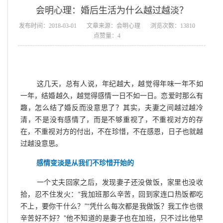
会明心理：婚后生活为什么越过越淡？
发布时间：2018-03-01
文章来源：会明心理
浏览次数：13810
点赞量：4
这几天，总有人说，年纪越大，越觉得年味一年不如
一年，结婚越久，越觉得感情一日不如一日。恋爱时那么有
趣，怎么结了婚反而没意思了？其实，夫妻之间越过越冷
清，不是没有感情了，而是不够重视了，不重视对方的存
在，不重视对方的付出，不在珍惜，不在感恩，日子也就越
过越没意思。
感情变淡是从我们不珍惜开始的
一个丈夫回家之后，发现妻子还没做饭，家里也没收
拾，忍不住发火：“我加班那么辛苦，回到家连口热饭都吃
不上，要你干什么？”“凭什么每次都是我做饭？我工作也很
辛苦好不好？”他不知道的是妻子也在加班，只不过比他早