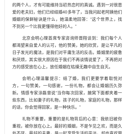
的两个人，才有可能维持当初热恋时的真诚。遇到一对很恩
爱的老夫妇，他们已经结婚40多年了，当我问起老阿姨他们
婚姻的保鲜秘诀是什么，她温柔地回答：“这个世界上，找
不到另一个比我更懂得他好的人。”
北京会明心理首席专家咨询师晋翔谈到：我们每个人
都渴望来自爱人的认可，他的赞美，她的欣赏，是让平凡的
日子发光的魔法，是我们对平庸生活的反击。婚姻里的疲惫
和厌烦，其实很大原因在于我们不再谈情说爱了，不再把对
方的感受放在心上，放任婚姻在枯燥无趣中自生自灭。
会明心理温馨提示：结了婚，我们更要学着取悦对
方，一句赞美，一句感谢，一份礼物，都会让婚姻历久弥
新。情感专家涂磊曾说“当你每次回家，腋窝下面都夹着一
些东西，比如妻子的礼物，孩子的礼物，家庭的礼物，那样
的话，你会觉得回家，是一种快乐。”
礼物不重要，重要的是礼物背后的心意：我依旧被你
重视，被你放在心上。最好的婚姻，不是乍见之欢，而是久
处不厌。最好的夫妻，是一起享受生活的平淡，却也喜欢带