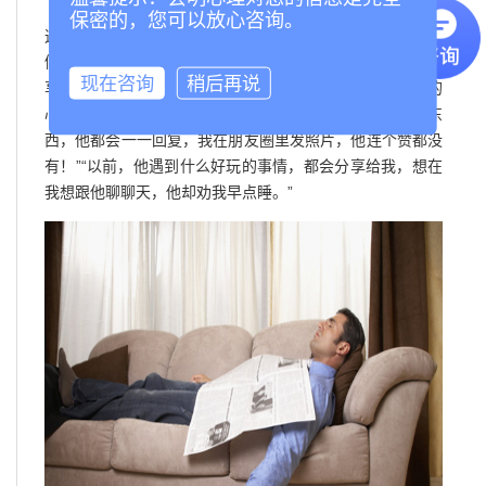
结婚久了，越有种错觉：两个人就是搭伙过日子。在
保密的，您可以放心咨询。
这样的想法中，所有的沟通都是有事说事，无事则免，夫妻
俩像同事一般相处，诗意荡然无存。婚姻里，每少了一分分
现在咨询
稍后再说
享，就多了一分冷漠。好友说，结婚以后，她就发现老公的
心思不在她身上了。“他的朋友、客户在朋友圈里转发个东
西，他都会一一回复，我在朋友圈里发照片，他连个赞都没
有！”“以前，他遇到什么好玩的事情，都会分享给我，想在
我想跟他聊聊天，他却劝我早点睡。”