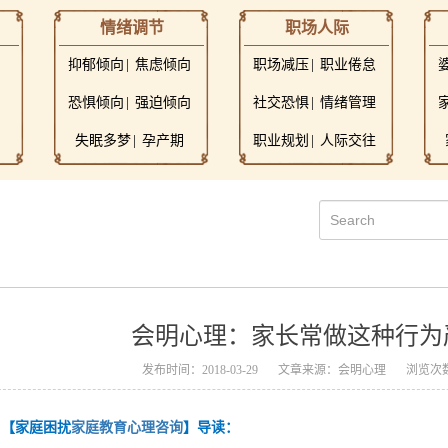
情绪调节
职场人际
抑郁倾向
焦虑倾向
职场减压
职业倦怠
恐惧倾向
强迫倾向
社交恐惧
情绪管理
失眠多梦
孕产期
职业规划
人际交往
会明心理：家长常做这种行为
发布时间：2018-03-29
文章来源：会明心理
浏览次数
【家庭困扰
家庭教育心理咨询
】导读：