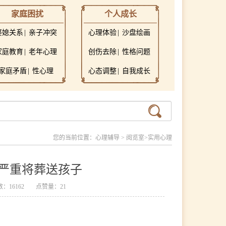
家庭困扰
个人成长
婆媳关系
亲子冲突
心理体验
沙盘绘画
家庭教育
老年心理
创伤去除
性格问题
家庭矛盾
性心理
心态调整
自我成长
您的当前位置：
心理辅导
>
阅览室
>
实用心理
严重将葬送孩子
：16162
点赞量：21