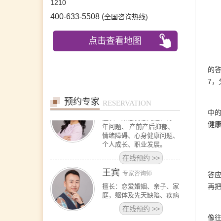
1210
擅长：情绪情感(情绪困
400-633-5508 (
扰、自我冲突、自我发展、
)
全国咨询热线
人际关系等)；婚恋家庭(恋
爱失恋、夫妻沟通、婆媳关
点击查看地图
系、婚外情等)；青少年咨
询(亲子沟通、厌学逃学、
叛逆对抗、学业规划等)；
职场咨询(职场压力、人际
的答
沟通、跳
7，
在线预约
>>
预约专家
沈莉
RESERVATION
首席咨询师
中
擅长：婚恋情感问题、青少
健
年问题、 产前产后抑郁、
情绪障碍、心身健康问题、
个人成长、职业发展。
在线预约
>>
王宾
专家咨询师
答
擅长：恋爱婚姻、亲子、家
再
庭，躯体及先天缺陷、疾病
在线预约
>>
像