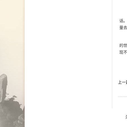
沟通、婚外情、恋爱、失
恋、婚姻经营等 青少年咨
询：亲子沟通不畅、厌学、
叛逆对抗等 情绪问题：抑
话。
郁、焦虑、自我冲突、压力
与情绪管理等 人际关系：
量
亲子关系、婚姻家庭、职场
困
在线预约
>>
的
张艳萍
首席咨询师
现不
擅长：儿童青少年、亲子沟
通与亲职教育、恋爱婚姻与
亲密关系
在线预约
>>
上一
孙月芬
首席咨询师
擅长:全面，婚恋、情绪、
躯体化、亲子、个人等
在线预约
>>