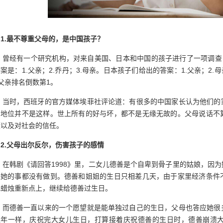
1.最不尊重父母的，是中国孩子？
曾经有一个研究机构，对来自美国、日本和中国的孩子进行了一项调查，
案是：1.父亲；2.乔丹；3.母亲。日本孩子们给出的答案：1.父亲；2
父亲排名倒数第1。
当时，西班牙的官方媒体埃菲社评论道：有很多的中国家长认为他们的
的地位并不是这样。世上所有的好与坏，都不是无缘无故的。父母说话不
康以及对社会的信任。
2.父母出尔反尔，伤害孩子的感情
在韩剧《请回答1998》里，二女儿德善是个自卑到骨子里的姑娘，因
应她的事都没有做到。德善和姐姐的生日只相差几天，由于家里经济条件
把蜡烛重新点上，继续给德善过生日。
而德善一直以来的一个愿望就是能单独过自己的生日，父母也答应她很
往年一样，庆祝完大女儿生日，打算接着庆祝德善的生日时，德善崩溃