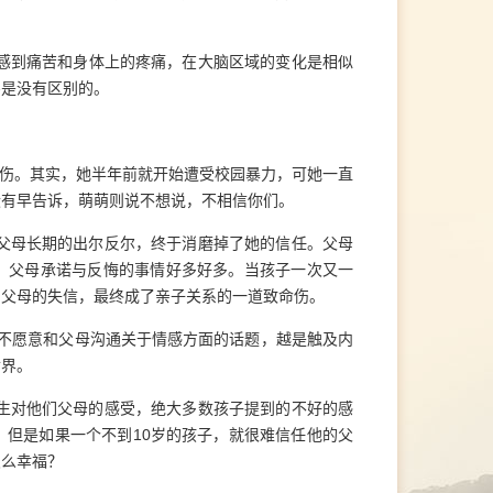
情绪上感到痛苦和身体上的疼痛，在大脑区域的变化是相似
害是没有区别的。
伤。其实，她半年前就开始遭受校园暴力，可她一直
没有早告诉，萌萌则说不想说，不相信你们。
父母长期的出尔反尔，终于消磨掉了她的信任。父母
，父母承诺与反悔的事情好多好多。当孩子一次又一
。父母的失信，最终成了亲子关系的一道致命伤。
，不愿意和父母沟通关于情感方面的话题，越是触及内
世界。
生对他们父母的感受，绝大多数孩子提到的不好的感
但是如果一个不到10岁的孩子，就很难信任他的父
怎么幸福？