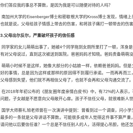
：你们答应我的事总不算数，是因为我是可以随便对待的人吗？
南加州大学的Eisenberger博士和密歇根大学的Kross博士发现，
。也就是说，父母给孩子情感上带去的伤害，和将孩子痛打一顿带去的伤
3.父母出尔反尔，严重破坏孩子的信任感
同学家的女儿萌萌出事了，她被4个同学拖到女厕所里打了一顿，浑身是
没有对父母说过，直到这次被送到医院，爸爸妈妈才知晓。爸妈责备萌萌
萌萌小时候不是这样，她像大部分的小姑娘一样，依赖爸爸妈妈。但是
应好的事情，总是因为这样或那样的原因得不到履行承诺。一而再再而三
对父母感到失望，他们就不再相信父母了，也就不会再和父母沟通交流了
在2018年年初公布的《朋友圈年度亲情白皮书》中，有72%的人表示
的问题，子女越是不愿意向父母敞开心扉。孩子不信任父母，就很难新人
国学大师蔡礼旭老师曾在一次演讲中提到：曾看到过一个调查，问小学
，最多的一条就是父母讲话不算数。可能很多成年人觉得这件事不算严重，
，请问他以后要信任谁？一个总是不信任别人的人，活得提心吊胆，他还