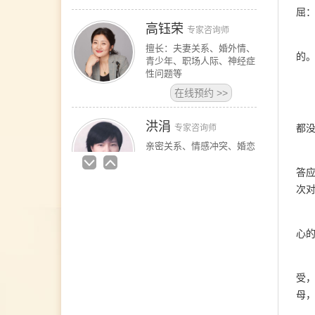
屈
高钰荣
专家咨询师
擅长：夫妻关系、婚外情、
的
青少年、职场人际、神经症
性问题等
在线预约
>>
洪涓
都
专家咨询师
亲密关系、情感冲突、婚恋
问题；职场压力、沟通表
达、创伤心理。 青少年心
答
理健康专家咨询师，尤其擅
次
长处理学生失学、校园霸
凌、关系冲突、社交焦虑等
问题。擅长青少年抑郁症及
心
自杀防治与心理危机干预，
以及抑郁、
在线预约
>>
受
蒋坤
资深咨询师
母
擅长领域 婚姻情感：夫妻