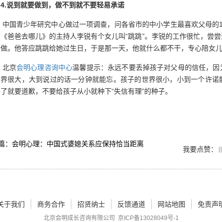
4.说到就要做到，做不到就不要轻易承诺
中国青少年研究中心做过一项调查，问各省市的中小学生最喜欢父母的1
《爸爸去哪儿》的主持人李锐有个女儿叫“跳跳”。李锐的工作很忙，尝
去做。他答应跳跳给她过生日，于是那一天，他就什么都不干，专心陪女
北京
会明心理咨询中心
温馨提示：永远不要丢掉孩子对父母的信任，因
世界很大，大到说过的话一分钟就能忘。孩子的世界很小，小到一个许诺
了就要道歉，不要给孩子从小就种下“失信有理”的种子。
篇：会明心理：中国式婆媳关系应保持恰当距离
我要点赞：
关于我们
商务合作
招贤纳士
反馈通道
网站地图
免责声
北京会明成长咨询有限公司
京ICP备13028049号-1