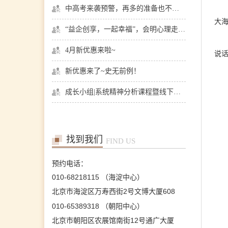
孙月芬
中高考来袭预警，再多的准备也不嫌多，这一份考生福利等你来拿
首席咨询师
大
擅长:全面，婚恋、情绪、
“益企创享，一起幸福”，会明心理走进社区公益，与居民一起让社区更美好
躯体化、亲子、个人等
在线预约
>>
4月新优惠来啦~
说
新优惠来了~史无前例！
张洪
首席咨询师
成长小组|系统精神分析课程暨线下团体成长小组招募
擅长：亲子、青少年、神经
症、婚恋情感、个人成长等
在线预约
>>
找到我们
FIND US
陈欣
首席咨询师
预约电话：
擅长：职场、人际、两性关
系、情感问题等
010-68218115 （海淀中心）
在线预约
>>
北京市海淀区万寿西街2号文博大厦608
010-65389318 （朝阳中心）
北京市朝阳区农展馆南街12号通广大厦
王芳
首席咨询师