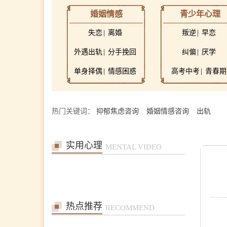
婚姻情感
青少年心理
失恋
离婚
叛逆
早恋
外遇出轨
分手挽回
纠偏
厌学
单身择偶
情感困惑
高考中考
青春期
热门关键词：
抑郁焦虑咨询
婚姻情感咨询
出轨
实用心理
MENTAL VIDEO
张艳萍
首席咨询师
擅长：儿童青少年、亲子沟
通与亲职教育、恋爱婚姻与
亲密关系
热点推荐
RECOMMEND
在线预约
>>