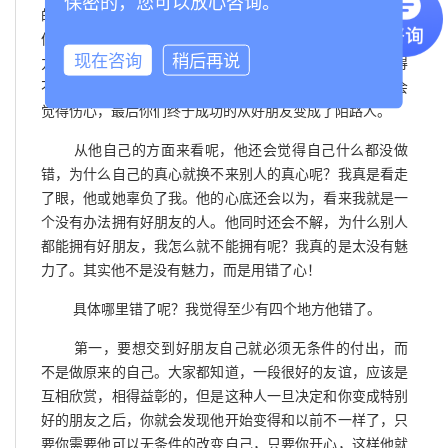
保密的，您可以放心咨询。
的你，而且你发现和这样的人交往有点不自在，有压力，好
像你也得像他那样毫无保留的对他好，不然你就会觉得有压
现在咨询
稍后再说
力，最初的美好感觉现在几乎成了一种负担。这时候你不得
不和他保持一定的距离，你的冷漠，他会觉得受到伤害，会
觉得伤心，最后你们终于成功的从好朋友变成了陌路人。
从他自己的方面来看呢，他还会觉得自己什么都没做
错，为什么自己的真心就换不来别人的真心呢？我真是看走
了眼，他或她辜负了我。他的心底还会以为，看来我就是一
个没有办法拥有好朋友的人。他同时还会不解，为什么别人
都能拥有好朋友，我怎么就不能拥有呢？我真的是太没有魅
力了。其实他不是没有魅力，而是用错了心！
具体哪里错了呢？我觉得至少有四个地方他错了。
第一，要想交到好朋友自己就必须无条件的付出，而
不是做原来的自己。大家都知道，一段很好的友谊，应该是
互相欣赏，相得益彰的，但是这种人一旦决定和你变成特别
好的朋友之后，你就会发现他开始变得和以前不一样了，只
要你需要他可以无条件的改变自己，只要你开心，这样他就