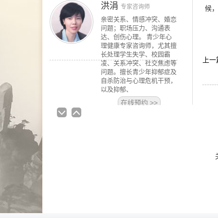
候
凌、关系冲突、社交焦虑等
问题。擅长青少年抑郁症及
自杀防治与心理危机干预，
以及抑郁、
在线预约
>>
蒋坤
上一
资深咨询师
擅长领域 婚姻情感：夫妻
沟通、婚外情、恋爱、失
恋、婚姻经营等 青少年咨
询：亲子沟通不畅、厌学、
叛逆对抗等 情绪问题：抑
郁、焦虑、自我冲突、压力
与情绪管理等 人际关系：
亲子关系、婚姻家庭、职场
困
在线预约
>>
张艳萍
首席咨询师
擅长：儿童青少年、亲子沟
通与亲职教育、恋爱婚姻与
亲密关系
在线预约
>>