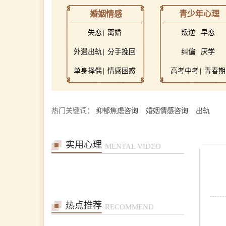
婚姻情感
青少年心理
张艳萍
首席咨询师
失恋
离婚
叛逆
早恋
擅长：儿童青少年、亲子沟
通与亲职教育、恋爱婚姻与
外遇出轨
分手挽回
纠偏
厌学
亲密关系
在线预约
>>
单身择偶
情感困惑
高考中考
青春期
孙月芬
首席咨询师
擅长:全面，婚恋、情绪、
热门关键词：
抑郁焦虑咨询
婚姻情感咨询
出轨
躯体化、亲子、个人等
在线预约
>>
实用心理
MENTAL VIDEO
张洪
首席咨询师
擅长：亲子、青少年、神经
症、婚恋情感、个人成长等
在线预约
>>
热点推荐
RECOMMEND