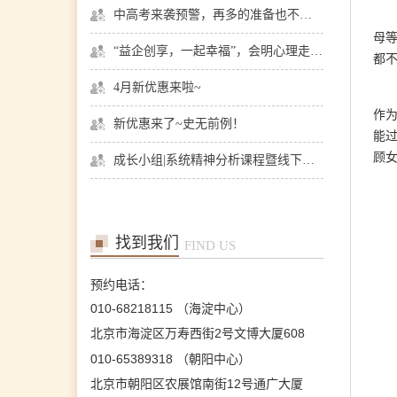
陈欣
中高考来袭预警，再多的准备也不嫌多，这一份考生福利等你来拿
首席咨询师
母
擅长：职场、人际、两性关
“益企创享，一起幸福”，会明心理走进社区公益，与居民一起让社区更美好
系、情感问题等
都
在线预约
>>
4月新优惠来啦~
作
新优惠来了~史无前例！
王芳
能
首席咨询师
顾
成长小组|系统精神分析课程暨线下团体成长小组招募
擅长：情绪情感(情绪困
扰、自我冲突、自我发展、
人际关系等)；婚恋家庭(恋
爱失恋、夫妻沟通、婆媳关
系、婚外情等)；青少年咨
找到我们
询(亲子沟通、厌学逃学、
FIND US
叛逆对抗、学业规划等)；
职场咨询(职场压力、人际
预约电话：
沟通、跳
010-68218115 （海淀中心）
在线预约
>>
北京市海淀区万寿西街2号文博大厦608
沈莉
首席咨询师
010-65389318 （朝阳中心）
擅长：婚恋情感问题、青少
年问题、 产前产后抑郁、
北京市朝阳区农展馆南街12号通广大厦
情绪障碍、心身健康问题、