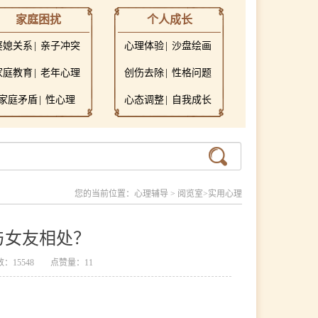
家庭困扰
个人成长
婆媳关系
亲子冲突
心理体验
沙盘绘画
家庭教育
老年心理
创伤去除
性格问题
家庭矛盾
性心理
心态调整
自我成长
您的当前位置：
心理辅导
>
阅览室
>
实用心理
与女友相处？
：15548
点赞量：11