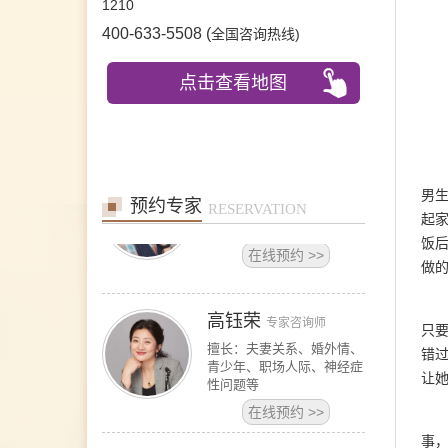
1210
个人成长、职业发展。
400-633-5508 (
)
全国咨询热线
在线预约
>>
王宾
专家咨询师
点击查看地图
擅长：恋爱婚姻、亲子、家
庭，躯体及先天缺陷、疾病
在线预约
>>
男
预约专家
高钰荣
RESERVATION
专家咨询师
起
擅长：夫妻关系、婚外情、
饭
青少年、职场人际、神经症
做
性问题等
在线预约
>>
只
洪涓
专家咨询师
错
亲密关系、情感冲突、婚恋
让
问题；职场压力、沟通表
达、创伤心理。 青少年心
理健康专家咨询师，尤其擅
事
长处理学生失学、校园霸