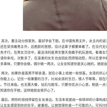
其次，要主动分担家务，最好学会下厨。在中国有男主外，女主内的说
生还在坚持着男主外，远庖厨的思想，估计这辈子都要单着了。在当代无
家务才行。在男女交往中，最忌讳的是男生整天抱着手机玩游戏，看着女
后请你来吃，次数多了，在温柔的女生也会因此而烦恼动怒，所以恋爱中
的多美味，只要你会做，偶尔做一两次，让女友知道你是关心她的，她就
再次，如果你是直男不够浪漫，就在小事上给她一些惊喜。女孩的欢心
要你能上心，记住一些重要的日子，比如女孩的生日，情人节等等，现在
过。节日来临，也无需大餐，钻石与跑车，只要你花点小心思，制造一点
她知道你在乎她，这样她就会很开心了。
最后，把你的视线停留在女友身边。生活本就是由一些琐碎的小事构成
，让女友感受到你的在乎，被重视，让她觉得你是一个可靠的人，可托付