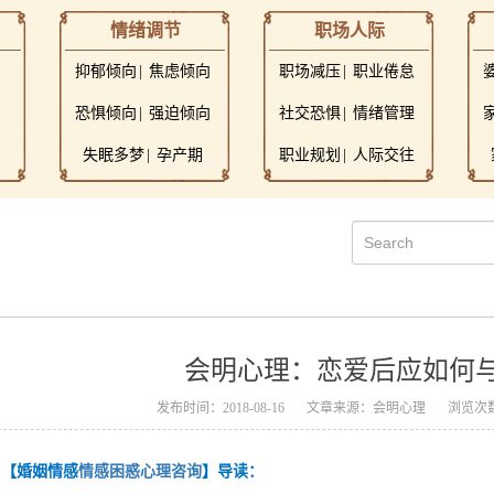
情绪调节
职场人际
抑郁倾向
焦虑倾向
职场减压
职业倦怠
恐惧倾向
强迫倾向
社交恐惧
情绪管理
失眠多梦
孕产期
职业规划
人际交往
会明心理：恋爱后应如何
发布时间：2018-08-16
文章来源：会明心理
浏览次数
【婚姻情感
情感困惑心理咨询
】导读：