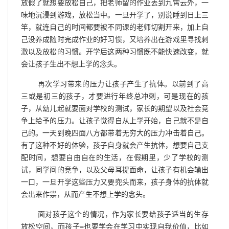
放假了就想要放松自己，把老师留的作业丢到九霄云外，一
味地沉浸到游戏，放松当中。一旦开学了，别说睡到日上三
竿，就连自己的时间都要被不同课的老师切割开来，加上自
己没养成随时完成作业的好习惯，又培养出在游戏里寻找刺
激以及放松的习惯。开学后这两种习惯既不能快速改变，就
会让孩子生出不想上学的念头。
再次学习带来的压力让孩子产生了抗体。以前到了高
三或是初三的孩子，才要进行年终总冲刺，可是现在的孩
子，从幼儿起就要面对学校的测试，家长的期望以及社会竞
争上给予的压力。让孩子觉得自从上学开始，自己就不是自
己的。一天到晚四面八方都带着无穷大的压力冲击着自己。
有了这种不好的体验，孩子自身就会产生抗体，想要自己支
配时间，想要自由自在的生活，在假期里，少了学校的测
试，同学间的竞争，以及父母耳提面命，让孩子有机会输出
一口，一旦开学这些压力又要兜头而来，孩子身体的抗体就
会出来作祟，从而产生不想上学的念头。
面对孩子这个的情况，作为家长要给孩子适当的生存
放松空间，而孩子=也要学会在学习中实现自我价值，比如