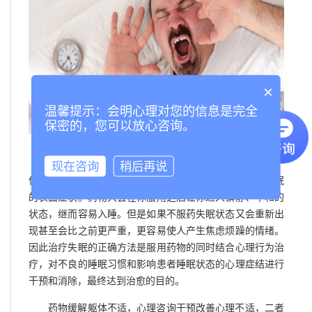
×
温馨提示：会明心理对您的信息是完全
保密的，您可以放心咨询。
其实答案是肯定的，药物当然会有它本身助眠的效果，
现在咨询
稍后再说
但是它并不能处理产生失眠的根本原因，而只是改善了失眠
的表面症状。药物只会在你服用之后让你进入镇静、平和的
状态，继而容易入睡。但是如果不服药失眠状态又会重新出
现甚至会比之前更严重，更容易使人产生焦虑烦躁的情绪。
因此治疗失眠的正确方法是服用药物的同时结合心理行为治
疗，对不良的睡眠习惯和影响患者睡眠状态的心理症结进行
干预和消除，最终达到治愈的目的。
药物缓解躯体不适，心理咨询干预改善心理不适，二者