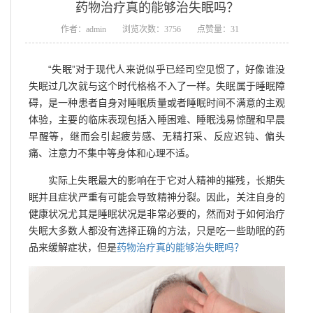
药物治疗真的能够治失眠吗？
作者：admin
浏览次数：3756
点赞量：31
“失眠”对于现代人来说似乎已经司空见惯了，好像谁没
失眠过几次就与这个时代格格不入了一样。失眠属于睡眠障
碍，是一种患者自身对睡眠质量或者睡眠时间不满意的主观
体验，主要的临床表现包括入睡困难、睡眠浅易惊醒和早晨
早醒等，继而会引起疲劳感、无精打采、反应迟钝、偏头
痛、注意力不集中等身体和心理不适。
实际上失眠最大的影响在于它对人精神的摧残，长期失
眠并且症状严重有可能会导致精神分裂。因此，关注自身的
健康状况尤其是睡眠状况是非常必要的，然而对于如何治疗
失眠大多数人都没有选择正确的方法，只是吃一些助眠的药
品来缓解症状，但是
药物治疗真的能够治失眠吗？