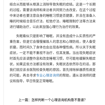
结合从而能够从根源上消除导致失眠的症结。这是一个长期
的过程，需要咨询师和来访者共同努力去改变，在这个过程
中来访者也要注意自身的睡眠习惯是否健康，并且在准备入
睡的时候结合音乐疗法、松弛疗法、睡眠限制疗法等方法来
进行辅助治疗，以此来加强心理行为治疗的效果。
失眠看似只是影响了睡眠，并没有造成什么实质性的严
重伤害，但是它会慢慢摧毁人的意志和心理防线，使人备受
折磨，而时间久了身体也会出现各种慢性病。所以关于失眠
症状，一定不能不重视不治疗、任其发展。当出现失眠症状
时首先应该调整作息和改变睡眠习惯，尽可能地缓解失眠症
状，如果这些方法都没有效果，失眠状态依然存在的话，那
我们就应该去医院检查失眠的原因，首先排除掉器质性病变
的可能，再去寻求
专业心理咨询师
的帮助，遵从咨询师的建
议和指导，早日恢复正常睡眠。
上一篇：怎样判断一个心理咨询机构靠不靠谱？