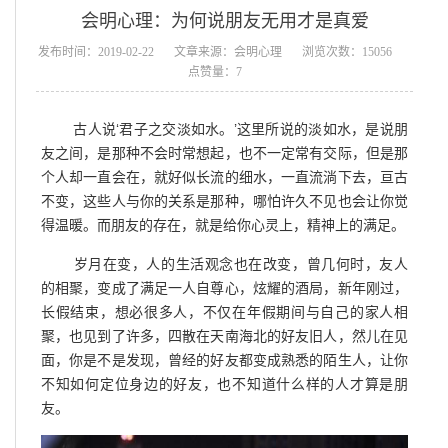
会明心理：为何说朋友无用才是真爱
发布时间：2019-02-22
文章来源：会明心理
浏览次数：15056
点赞量：7
古人说‘君子之交淡如水。’这里所说的淡如水，是说朋
友之间，是那种不会时常想起，也不一定常有交际，但是那
个人却一直会在，就好似长流的细水，一直流淌下去，亘古
不变，这些人与你的关系是那种，哪怕许久不见也会让你觉
得温暖。而朋友的存在，就是给你心灵上，精神上的满足。
岁月在变，人的生活观念也在改变，曾几何时，友人
的相聚，变成了满足一人自尊心，炫耀的酒局，新年刚过，
长假结束，想必很多人，不仅在年假期间与自己的家人相
聚，也见到了许多，四散在天南海北的好友旧人，然儿在见
面，你是不是发现，曾经的好友都变成熟悉的陌生人，让你
不知如何定位身边的好友，也不知道什么样的人才算是朋
友。