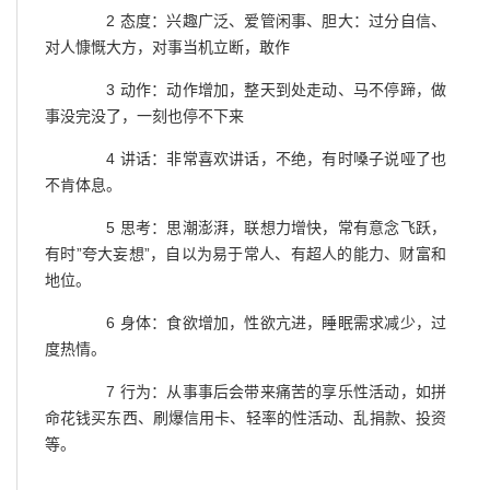
2 态度：兴趣广泛、爱管闲事、胆大：过分自信、
对人慷慨大方，对事当机立断，敢作
3 动作：动作增加，整天到处走动、马不停蹄，做
事没完没了，一刻也停不下来
4 讲话：非常喜欢讲话，不绝，有时嗓子说哑了也
不肯体息。
5 思考：思潮澎湃，联想力增快，常有意念飞跃，
有时”夸大妄想”，自以为易于常人、有超人的能力、财富和
地位。
6 身体：食欲增加，性欲亢进，睡眠需求减少，过
度热情。
7 行为：从事事后会带来痛苦的享乐性活动，如拼
命花钱买东西、刷爆信用卡、轻率的性活动、乱捐款、投资
等。