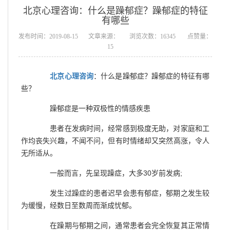
北京心理咨询：什么是躁郁症？躁郁症的特征
有哪些
发布时间：2019-08-15
文章来源：
浏览次数：16345
点赞量：
15
北京心理咨询
：什么是躁郁症？躁郁症的特征有哪
些？
躁郁症是一种双极性的情感疾患
患者在发病时间，经常感到极度无助，对家庭和工
作均丧失兴趣，不闻不问，但有时情绪却又突然高涨，令人
无所适从。
一般而言，先呈现躁症，大多30岁前发病;
发生过躁症的患者迟早会患有郁症，郁期之发生较
为缓慢，经数日至数周而渐成忧郁。
在躁期与郁期之间，通常患者会完全恢复其正常情