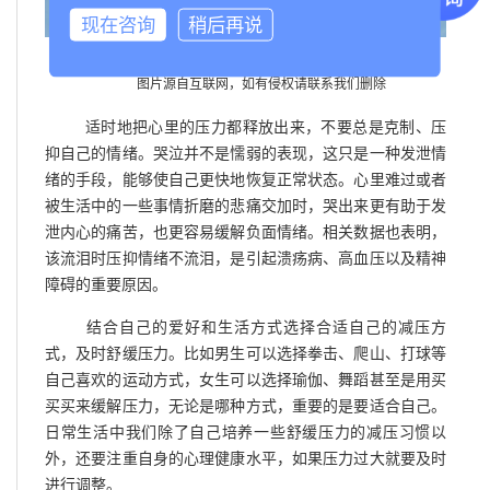
现在咨询
稍后再说
图片源自互联网，如有侵权请联系我们删除
适时地把心里的压力都释放出来，不要总是克制、压
抑自己的情绪。哭泣并不是懦弱的表现，这只是一种发泄情
绪的手段，能够使自己更快地恢复正常状态。心里难过或者
被生活中的一些事情折磨的悲痛交加时，哭出来更有助于发
泄内心的痛苦，也更容易缓解负面情绪。相关数据也表明，
该流泪时压抑情绪不流泪，是引起溃疡病、高血压以及精神
障碍的重要原因。
结合自己的爱好和生活方式选择合适自己的减压方
式，及时舒缓压力。比如男生可以选择拳击、爬山、打球等
自己喜欢的运动方式，女生可以选择瑜伽、舞蹈甚至是用买
买买来缓解压力，无论是哪种方式，重要的是要适合自己。
日常生活中我们除了自己培养一些舒缓压力的减压习惯以
外，还要注重自身的心理健康水平，如果压力过大就要及时
进行调整。