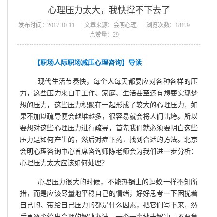
心理压力太大，我快撑不下去了
发布时间：2017-10-11
文章来源：会明心理
浏览次数：18129
点赞量：29
【职场人际
职场减压
心理咨询】导读
现代生活节奏快，每个人每天都要应对各种各样的压
力，这些压力来自于工作、家庭、生活甚至还有想要实现梦
想的压力，这些压力积聚在一起形成了较大的心理压力，如
果不加以疏导便会越堆越多，很容易就会将人们击垮。所以
要想对这些心理压力进行疏导，首先我们就必须要明白这些
压力是如何产生的，然后对症下药，找到合适的方法。北京
会明心理咨询中心首席咨询师陈老师会为我们进一步分析：
心理压力太大应该如何处理？
心理压力很大的时候，不能热锅上的蚂蚁一样不知所
措，而是应该尽量地平稳自己的情绪，好好思考一下困扰着
自己的、带给自己压力的都是什么因素，把它们写下来，然
后再逐个给出合理的解决办法，一个一个地去解决。不要急