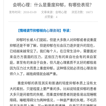
会明心理：什么是重度抑郁，有哪些表现？
发布时间：2018-03-09
文章来源：会明心理
浏览次数：16673
点赞量：4
【情绪调节抑郁倾向
心理咨询
】导读：
抑郁时长被人们提起，但是大多数人对抑郁或者说重度
抑郁还是不够了解，但是抑郁在社会压力逐步提升的现在，
已经越来越常见了。我们每个人，在日常生活中，需要面对
来自方方面面的压力，这些压力有的来自社会有的来自家
庭，甚至有的来自于自身，但凡是心理素质不太好的都极易
因为压力过大而患上重度抑郁。这种情况就必须找心理咨询
师介入了，越拖病情就会越严重。
重度抑郁的表现其实和普通的轻度抑郁本质上没有太
大的差别，只是程度上要严重的多。比如说轻度抑郁的患者
大多只是间歇性的失眠，而重度抑郁患者则是极易出现睡眠
障碍。睡眠障碍分为两种情况，一种是严重的失眠，不吃药
就无法安然入睡；另一种是极度嗜睡，总是沉浸在睡眠状